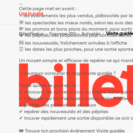
Cette page met en avant :
Lire la suite
⭐ les événements les plus vendus, plébiscités par l
💬 les spectacles les mieux notés, selon les avis de
💸 les promos et bons plans du moment, pour sortir 
Visite guidé
BilletReduc
Essonne (91)
Activités
💎 les pépites, ces propositions plus confidentielle
🆕 les nouveautés, fraîchement arrivées à l’affiche
⏰ les dates les plus proches, pour une sortie spont
Un moyen simple et efficace de repérer ce qui marche
⭐ Pourquoi consulter la page Visite guidée ?
Parce qu’elle te permet de :
✔ découvrir les sorties autour du thème Visite guid
✔ t’appuyer sur les meilleures ventes et les meille
✔ profiter des promotions en cours
✔ repérer des nouveautés et des pépites
✔ trouver rapidement une sortie disponible ce soir
🎟️ Trouve ton prochain événement Visite guidée