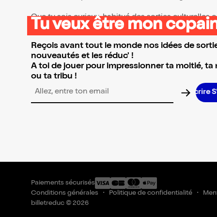
Que tu sois curieux, habitué des sorties culturelles
Tu veux être mon copain
👉 Parcours la sélection et réserve l’événement qui 
Reçois avant tout le monde nos idées de sortie
nouveautés et les réduc' !
A toi de jouer pour impressionner ta moitié, ta
ou ta tribu !
Adresse email pour la newsletter
Paiements sécurisés
Conditions générales
Politique de confidentialité
Ment
billetreduc © 2026