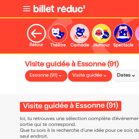
Retour
Théâtre
Comédie
Humour
Spectacle
Visite guidée à Essonne (91)
Essonne (91)
Visite guidée
Dates
Visite guidée à Essonne (91)
Ici, tu retrouves une sélection complète d’événemen
sortie qui te correspond.
Que tu sois à la recherche d’une idée pour ce soir, 
seul endroit.