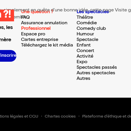
 ou simplement en quête d’une bonne idée, cette page Visite gu
Une question ?
Les spectacles
 ?!
te ressemble.
FAQ
Théâtre
Assurance annulation
Comédie
s, les
Professionnel
Comedy club
Espace pro
Humour
 mère
Cartes entreprise
Spectacle
Téléchargez le kit média
Enfant
Concert
S’inscrire S’inscrire S’inscrire S’inscrire S’inscrire S’inscrire S’inscrire S’inscrire S’inscrire S’inscrire S’inscrire S’inscr
Activité
Expo
Spectacles passés
Autres spectacles
Autres
ions légales et CGU
Chartes cookies
Plateforme d'éthique et d