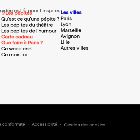
idée est là pour t’inspirer.
Les villes
✨Les pépites
Paris
Qu'est ce qu'une pépite ?
Lyon
Les pépites du théâtre
Marseille
Les pépites de l'humour
Avignon
Carte cadeau
Lille
Que faire à Paris ?
Autres villes
Ce week-end
Ce mois-ci
ire
e conformité
Accessibilité
Gestion des cookies