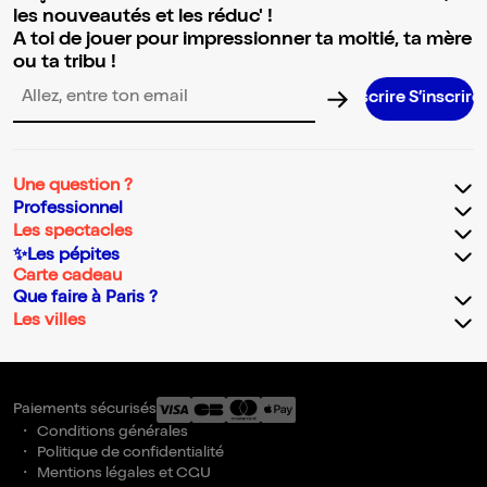
les nouveautés et les réduc' !
A toi de jouer pour impressionner ta moitié, ta mère
ou ta tribu !
S’ins
Adresse email pour la newsletter
Une question ?
Professionnel
Les spectacles
✨Les pépites
Carte cadeau
Que faire à Paris ?
Les villes
Paiements sécurisés
Conditions générales
Politique de confidentialité
Mentions légales et CGU