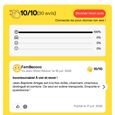
10/10
(30 avis)
Donner mon avis
Connecte-toi pour donner ton avis !
😍
100%
🤗
0%
😐
0%
🙁
0%
Famillecoco
10/10
Vu avec Billet Réduc'
le 16 juil. 2026
Incontournable! À voir et revoir !
Ma
Jean-Baptiste Artigas est à la fois drôle, charmant, charmeur,
Un
distingué et sombre. Ce seul en scène transporte, Emporte et
Ca
questionne !
Publié
le 17 juil. 2026