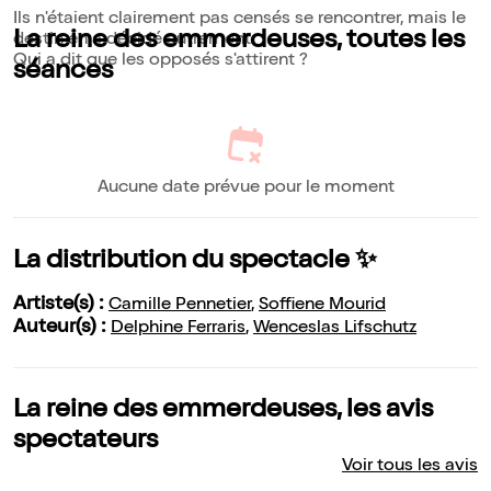
Ils n'étaient clairement pas censés se rencontrer, mais le
La reine des emmerdeuses, toutes les
destin en a décidé autrement.
Qui a dit que les opposés s'attirent ?
séances
Aucune date prévue pour le moment
La distribution du spectacle ✨
Artiste(s) :
Camille Pennetier
,
Soffiene Mourid
Auteur(s) :
Delphine Ferraris
,
Wenceslas Lifschutz
La reine des emmerdeuses, les avis
spectateurs
Voir tous les avis