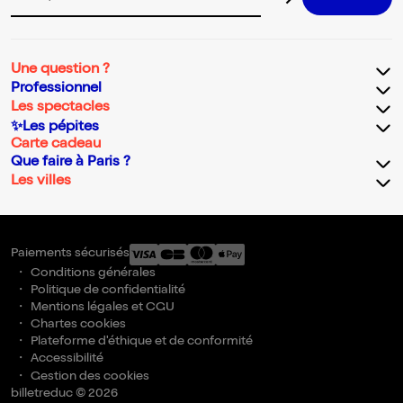
Adresse email pour la newsletter
Une question ?
Professionnel
Les spectacles
✨Les pépites
Carte cadeau
Que faire à Paris ?
Les villes
Paiements sécurisés
Conditions générales
Politique de confidentialité
Mentions légales et CGU
Chartes cookies
Plateforme d'éthique et de conformité
Accessibilité
Gestion des cookies
billetreduc © 2026