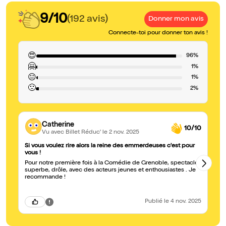
9/10
(192 avis)
Donner mon avis
Connecte-toi pour donner ton avis !
😍
96%
🤗
1%
😐
1%
🙁
2%
Catherine
10/10
Vu avec Billet Réduc'
le 2 nov. 2025
Si vous voulez rire alors la reine des emmerdeuses c'est pour
Tr
vous !
Tr
Pour notre première fois à la Comédie de Grenoble, spectacle
superbe, drôle, avec des acteurs jeunes et enthousiastes . Je
recommande !
Publié
le 4 nov. 2025