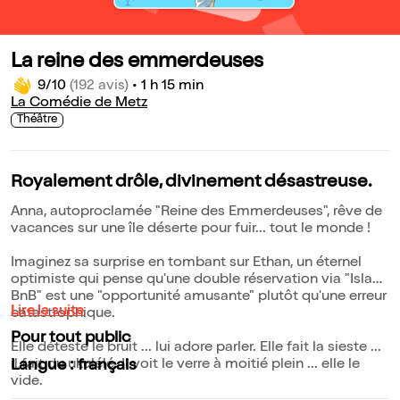
La reine des emmerdeuses
9/10
(192 avis)
•
1 h 15 min
La Comédie de Metz
Théâtre
Royalement drôle, divinement désastreuse.
Anna, autoproclamée "Reine des Emmerdeuses", rêve de
vacances sur une île déserte pour fuir... tout le monde !
Imaginez sa surprise en tombant sur Ethan, un éternel
optimiste qui pense qu'une double réservation via "Island
BnB" est une "opportunité amusante" plutôt qu'une erreur
Lire la suite
catastrophique.
Pour tout public
Elle déteste le bruit ... lui adore parler. Elle fait la sieste ...
il fait du ukulélé. Il voit le verre à moitié plein ... elle le
Langue : français
vide.