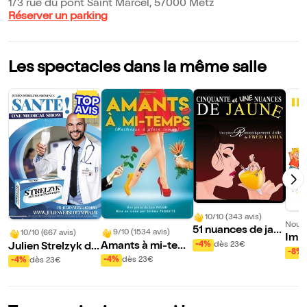
1/3 rue du pont Saint Marcel, 57000 Metz
Réserver un parking
Les spectacles dans la même salle
10/10 (343 avis)
Nouve
51 nuances de jau
9/10 (1534 avis)
10/10 (667 avis)
Impr
ne
-4%
dès 23€
Amants à mi-tem
Julien Strelzyk da
-8%
ps
ns Santé !
-4%
dès 23€
-4%
dès 23€