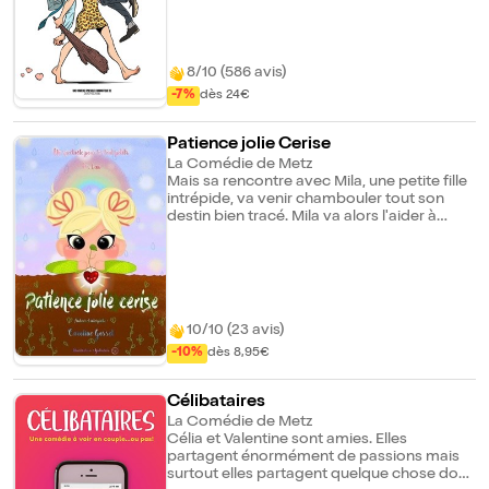
leurs différences et dans la complexité des
sentiments que va naître un amour insolite,
car l'amour est un don de la farce ! On vit
plus longtemps avec les défauts de l'autre
8/10 (586 avis)
qu'avec ses qualités alors autant le choisir
-7%
dès 24€
tout de suite pour ça !
Patience jolie Cerise
La Comédie de Metz
Mais sa rencontre avec Mila, une petite fille
intrépide, va venir chambouler tout son
destin bien tracé. Mila va alors l'aider à
accéder à son rêve, même si elle ne sait pas
vraiment comment aider à pousser un
cerisier... Un spectacle où se mélangent
humour, douceur et couleurs, pour les
petits dès 1 an.
10/10 (23 avis)
-10%
dès 8,95€
Célibataires
La Comédie de Metz
Célia et Valentine sont amies. Elles
partagent énormément de passions mais
surtout elles partagent quelque chose dont