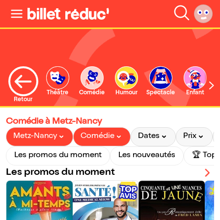
Théâtre
Comédie
Humour
Spectacle
Enfant
Retour
Comédie à Metz-Nancy
Metz-Nancy
Comédie
Dates
Prix
Les promos du moment
Les nouveautés
🏆 Top 
Les promos du moment