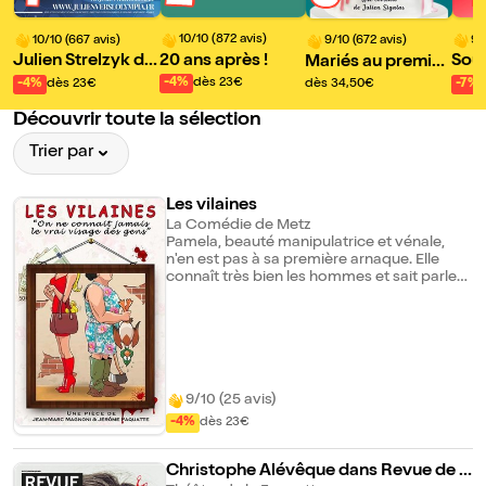
10/10 (872 avis)
10/10 (667 avis)
9/
9/10 (672 avis)
20 ans après !
Julien Strelzyk da
Sous
Mariés au premier
ns Santé !
s e
ringard | Metz
-4%
dès 23€
-4%
dès 23€
-7%
dès 34,50€
Découvrir toute la sélection
Trier par
Les vilaines
La Comédie de Metz
Pamela, beauté manipulatrice et vénale,
n'en est pas à sa première arnaque. Elle
connaît très bien les hommes et sait parler
aux femmes... du moins le croit-elle ! En
débarquant chez Josette, elle pensait faire
comme d'habitude : mettre en confiance
sa proie, devenir son amie et lui soutirer ses
économies ! Mais il faut se méfier des
apparences car sous ses airs de vieille fille
en CDI prête à tout pour trouver l'amour,
9/10 (25 avis)
Josette cache un terrible secret. Entre
-4%
dès 23€
mensonges, copinage intéressé et
confidences intimes, cette nuit, les vilaines
sont de sortie et tous les coups sont permis
Christophe Alévêque dans Revue de p
!