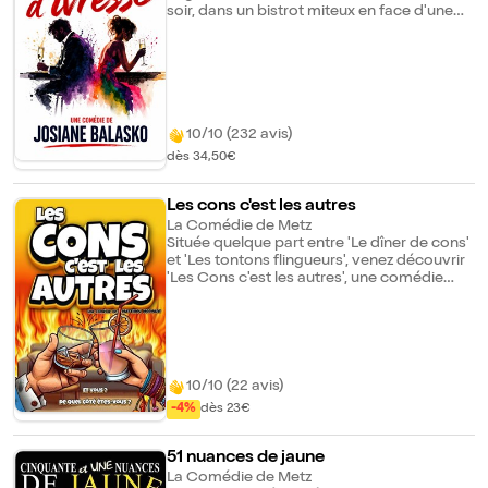
soir, dans un bistrot miteux en face d'une
gare, il fait la rencontre de Simone, une
pauvre fille qui sort de taule et qui n'a pas
sa langue dans sa poche. Pris par la
boisson, ces deux jeunes gens vont
s'apprivoiser, se confier, se réinventer. Mais
lorsque la gueule de bois et l'amnésie s'en
mêlent au petit matin, le réveil promet
10/10 (232 avis)
d'être difficile.
dès 34,50€
Les cons c'est les autres
La Comédie de Metz
Située quelque part entre 'Le dîner de cons'
et 'Les tontons flingueurs', venez découvrir
'Les Cons c'est les autres', une comédie
explosive dont vous ne sortirez pas
indemne ! Les cons sont bêtes : ils croient
que c'est nous, les cons, alors que c'est eux
! Fabrice a un problème : il est entouré de
cons. Comme tout le monde, certes, mais
ce problème l'affecte beaucoup et le met
10/10 (22 avis)
dans un état de déprime sans
-4%
dès 23€
précédent...C'était sans compter sur
l'intervention de Camille qui débarque chez
lui par erreur, une jeune femme joyeuse,
51 nuances de jaune
tourbillonnante... Et à la connerie sans limite
La Comédie de Metz
! De retournements de situation en