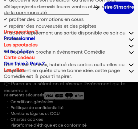
✔ découvrir les sorties autour du thème Comédie
✔ t’appuyer sur les meilleures ventes et les meilleurs avis
S’inscrire S’inscrire S’inscrire S’inscrire S’insc
Adresse email pour la newsletter
de la communauté
✔ profiter des promotions en cours
✔ repérer des nouveautés et des pépites
Une question ?
✔ trouver rapidement une sortie disponible ce soir ou
Professionnel
demain
Les spectacles
✨Les pépites
🎟️ Trouve ton prochain événement Comédie
Carte cadeau
Que faire à Paris ?
Que tu sois curieux, habitué des sorties culturelles ou
Les villes
simplement en quête d’une bonne idée, cette page
Comédie est là pour t’inspirer.
👉 Parcours la sélection et réserve l’événement qui te
ressemble.
Paiements sécurisés
Conditions générales
Politique de confidentialité
Mentions légales et CGU
Chartes cookies
Plateforme d'éthique et de conformité
Accessibilité
Gestion des cookies