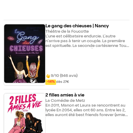
Le gang des chieuses | Nancy
Théâtre de la Foucotte
L'une est célibataire endurcie. L'autre
n'arrive pas à tenir un couple. La première
est spirituelle. La seconde cartésienne Tout
les oppose et pourtant. À elles deux elles
forment le gang des chieuses. Par choix ou
par maladresse découvrez pourquoi il est
important de le rester... Ou pas. Après "C'est
décidé je deviens une connasse", ne
manquez pas la nouvelle comédie hilarante
9/10 (946 avis)
d'Elise Ponti.
-14%
dès 27€
2 filles amies à vie
La Comédie de Metz
En 2011, Manon et Laura se rencontrent au
lycée En 2054, elles ont 60 ans. Entre les 2,
elles auront été best friends forever (amies
pour la vie) Venez découvrir leur 40 ans
d'amitié dans cette comédie pas comme
les autres. Des fous rires, des engueulades,