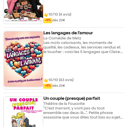
des mensonges, des vérités qui font mal à
entendre encore des fous rires... Bref une
amitié qui relie ces 2 filles, pour le meilleur ...
et pour le rire ! Si vous voulez rire, pleurer,
10/10 (4 avis)
pleurer de rires, rires aux larmes, c'est le
-4%
dès 23€
spectacle à voir absolument entre filles
(mais aussi avec vos mecs !)
Les langages de l'amour
La Comédie de Metz
Les mots valorisants, les moments de
qualité, les cadeaux, les services rendus et
le toucher : voici les 5 langages que Claire
et Julien vont tester pour sauver leur
relation. Présents douteux, compliments
maladroits, et câlins gênants... une pièce
hilarante sur les galères d'un duo qui veut
bien faire, tout de travers. Une comédie
pleine de quiproquos où chacun
10/10 (43 avis)
reconnaîtra un bout de sa vie de couple !
-4%
dès 23€
Un couple (presque) parfait
Théâtre de la Foucotte
"C'est marrant, y vont pas du tout
ensemble ces deux-là...". Petite phrase
assassine que vous dites tout bas au sujet
des autres et particulièrement pour ce
"couple (presque) parfait". Pourtant c'est de