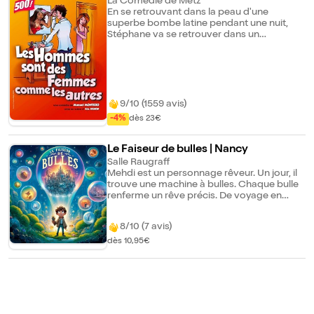
les autres
La Comédie de Metz
En se retrouvant dans la peau d'une
superbe bombe latine pendant une nuit,
Stéphane va se retrouver dans un
imbroglio infernal avec la belle Joanna et
son frère Bruno ; il devra se sortir de
situations pour le moins très
embarrassantes. Les ennuis commencent,
et ils ne sont pas prêts de s'arrêter. Amour,
quiproquos, rebondissements, exotisme et
9/10 (1559 avis)
revolvers, tels sont les ingrédients de ce
-4%
dès 23€
boulevard moderne aux dialogues
percutants et au rythme effréné. Déjanté,
décalé, jubilatoire, "Les hommes sont des
Le Faiseur de bulles | Nancy
femmes comme les autres" est une
Salle Raugraff
comédie à 100 à l'heure, à voir en couple,
Mehdi est un personnage rêveur. Un jour, il
entre amis, ou en famille.
trouve une machine à bulles. Chaque bulle
renferme un rêve précis. De voyage en
voyage, va-t-il trouver son rêve idéal ?
8/10 (7 avis)
dès 10,95€