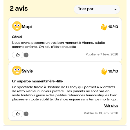
2 avis
Mopi
10/10
Génial
Nous avons passons un tres bon moment à Vienne, adulte
comme enfants. On a ri, c'était chouette
Publié
le 7 févr. 2026
Sylvie
10/10
Un superbe moment mère -fille
Un spectacle fidèle à l'histoire de Disney qui permet aux enfants
de retrouver leur univers préféré... les parents ne sont pas en
reste toutefois grâce à des petites références humoristiques bien
placées en toute subtilité. Un show enjoué sans temps morts, qui
nous entraîne avec lui de la première à la dernière minute.
Voir plus
Spectacle vu avec ma fille de 10 ans le 15 janvier au K à Reims...un
moment de complicité mère-fille qui restera inoubliable Mention
Publié
le 18 janv. 2026
spéciale pour l'équipe qui a pris tout le temps nécessaire pour les
photos avec leur petits fans à la fin du spectacle.... N'hésitez pas a
emmener vos enfants ou petits enfants ??