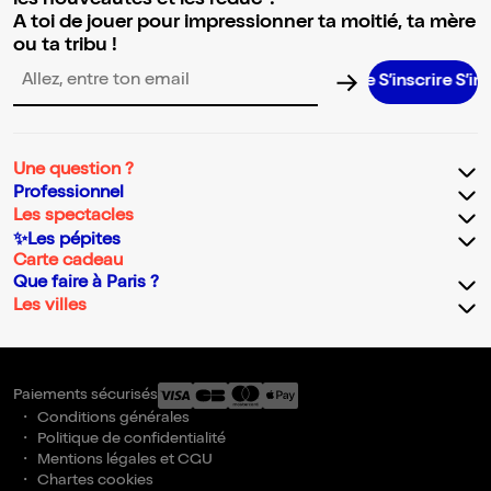
les nouveautés et les réduc' !
A toi de jouer pour impressionner ta moitié, ta mère
ou ta tribu !
S’inscrire S’inscrire
Adresse email pour la newsletter
Une question ?
Professionnel
Les spectacles
✨Les pépites
Carte cadeau
Que faire à Paris ?
Les villes
Paiements sécurisés
Conditions générales
Politique de confidentialité
Mentions légales et CGU
Chartes cookies