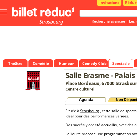
Invitations
Réduc
Bouton
menu
principale
Strasbourg
Recherche avancée
|
Les 
Théâtre
Comédie
Humour
Comedy Club
Spectacle
Salle Erasme - Palai
Place Bordeaux, 67000 Strasbou
Centre culturel
Agenda
Non Disponi
Située à
Strasbourg
, cette salle de specta
idéal pour des performances variées.
Des succès y ont été accueillis, avec des a
Le lieu te propose une programmation a