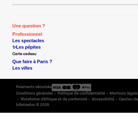
Une question ?
Professionnel
Les spectacles
✨Les pépites
Carte cadeau
Que faire à Paris ?
Les villes
Paiements sécurisés
Conditions générales
Politique de confidentialité
Mentions légale
Plateforme d'éthique et de conformité
Accessibilité
Gestion de
billetreduc ©
2026