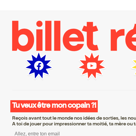
Tu veux être mon copain ?!
Reçois avant tout le monde nos idées de sorties, les nouv
A toi de jouer pour impressionner ta moitié, ta mère ou ta
S’inscrire S’inscrire S