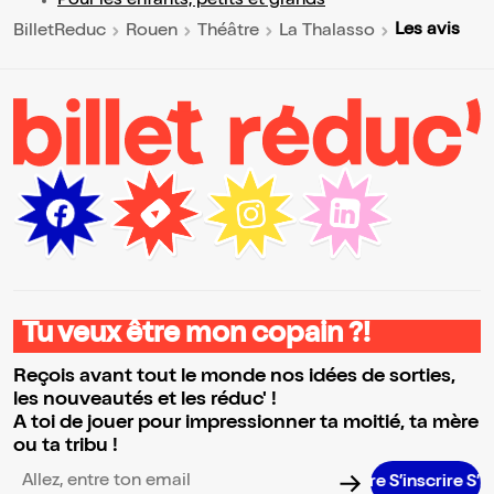
Pour les enfants, petits et grands
Les avis
BilletReduc
Rouen
Théâtre
La Thalasso
Tu veux être mon copain ?!
Reçois avant tout le monde nos idées de sorties,
les nouveautés et les réduc' !
A toi de jouer pour impressionner ta moitié, ta mère
ou ta tribu !
S’inscrire S’insc
Adresse email pour la newsletter