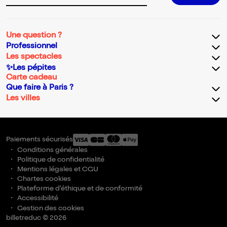
Une question ?
Professionnel
Les spectacles
✨Les pépites
Carte cadeau
Que faire à Paris ?
Les villes
Paiements sécurisés
Conditions générales
Politique de confidentialité
Mentions légales et CGU
Chartes cookies
Plateforme d'éthique et de conformité
Accessibilité
Gestion des cookies
billetreduc © 2026