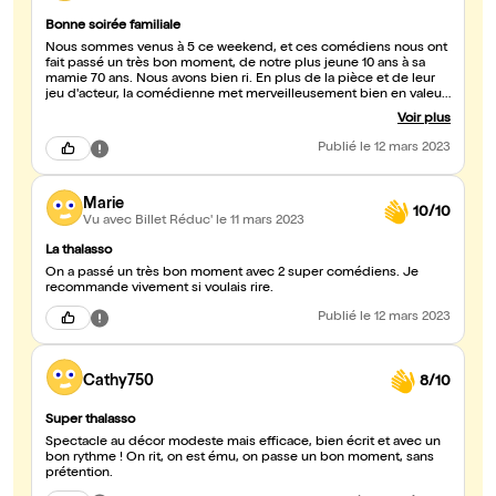
Bonne soirée familiale
Nous sommes venus à 5 ce weekend, et ces comédiens nous ont
fait passé un très bon moment, de notre plus jeune 10 ans à sa
mamie 70 ans. Nous avons bien ri. En plus de la pièce et de leur
jeu d'acteur, la comédienne met merveilleusement bien en valeur
les formes du corps féminin en assumant et en jouant avec ses
Voir plus
rondeurs. Bonne tournée !
Publié
le 12 mars 2023
Marie
10/10
Vu avec Billet Réduc'
le 11 mars 2023
La thalasso
On a passé un très bon moment avec 2 super comédiens. Je
recommande vivement si voulais rire.
Publié
le 12 mars 2023
Cathy750
8/10
Super thalasso
Spectacle au décor modeste mais efficace, bien écrit et avec un
bon rythme ! On rit, on est ému, on passe un bon moment, sans
prétention.