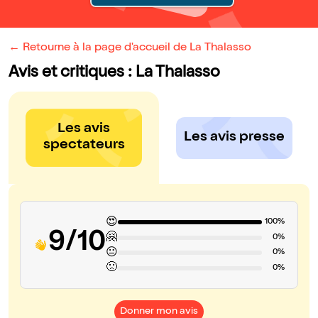
← Retourne à la page d'accueil de La Thalasso
Avis et critiques : La Thalasso
Les avis
Les avis presse
spectateurs
😍
100%
9/10
🤗
0%
😐
0%
🙁
0%
Donner mon avis