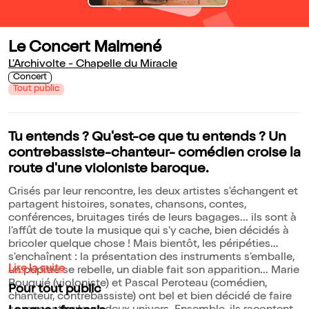
Le Concert Malmené
L'Archivolte - Chapelle du Miracle
Concert
Tout public
Tu entends ? Qu'est-ce que tu entends ? Un
contrebassiste-chanteur- comédien croise la
route d'une violoniste baroque.
Grisés par leur rencontre, les deux artistes s'échangent et
partagent histoires, sonates, chansons, contes,
conférences, bruitages tirés de leurs bagages... ils sont à
l'affût de toute la musique qui s'y cache, bien décidés à
bricoler quelque chose ! Mais bientôt, les péripéties
s'enchaînent : la présentation des instruments s'emballe,
Lire la suite
un pupitre se rebelle, un diable fait son apparition... Marie
Rouquié (violoniste) et Pascal Peroteau (comédien,
Pour tout public
chanteur, contrebassiste) ont bel et bien décidé de faire