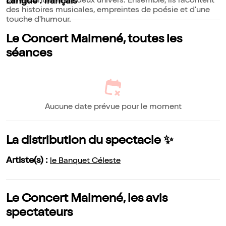
se rencontrer leurs deux univers. Ensemble, ils racontent
Langue : français
des histoires musicales, empreintes de poésie et d'une
touche d'humour.
Le Concert Malmené, toutes les
séances
Aucune date prévue pour le moment
La distribution du spectacle ✨
Artiste(s) :
le Banquet Céleste
Le Concert Malmené, les avis
spectateurs