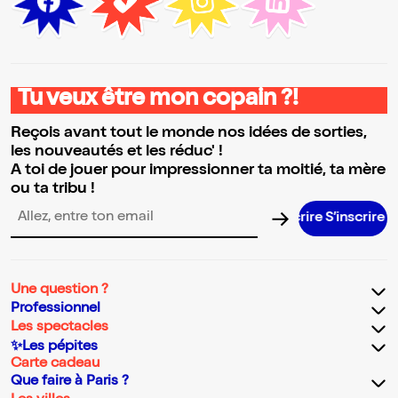
Tu veux être mon copain ?!
Reçois avant tout le monde nos idées de sorties,
les nouveautés et les réduc' !
A toi de jouer pour impressionner ta moitié, ta mère
ou ta tribu !
S’inscrire S
Adresse email pour la newsletter
Une question ?
Professionnel
Les spectacles
✨Les pépites
Carte cadeau
Que faire à Paris ?