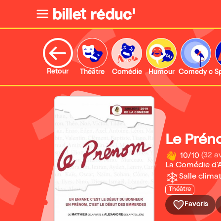
Retour
Théâtre
Comédie
Humour
Comedy clu
S
Le Pré
10/10
(32 av
La Comédie d'A
Salle climat
Théâtre
Favoris