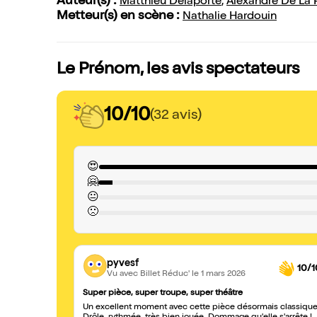
Auteur(s) :
Matthieu Delaporte
,
Alexandre De La P
Metteur(s) en scène :
Nathalie Hardouin
Le Prénom, les avis spectateurs
10/10
(32 avis)
😍
🤗
😐
🙁
pyvesf
10/1
Vu avec Billet Réduc'
le 1 mars 2026
Super pièce, super troupe, super théâtre
Un excellent moment avec cette pièce désormais classique