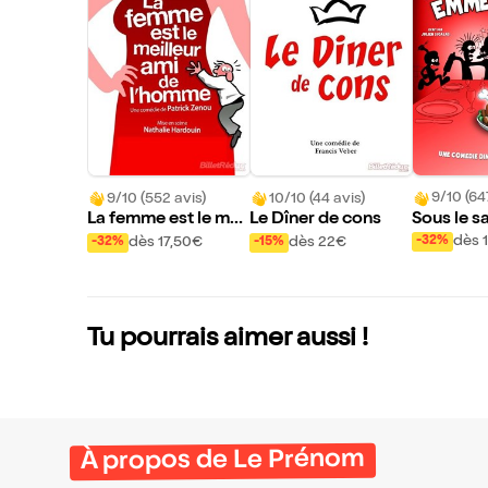
9/10 (64
9/10 (552 avis)
10/10 (44 avis)
Sous le sa
La femme est le meil
Le Dîner de cons
mmerdes 
leur ami de l'homme
dès 
dès 17,50€
dès 22€
-32%
-32%
-15%
Tu pourrais aimer aussi !
À propos de Le Prénom