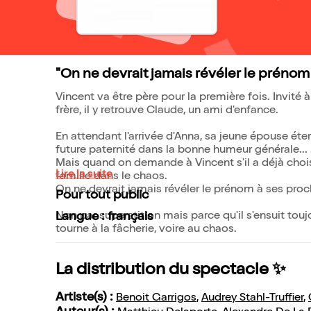
"On ne devrait jamais révéler le prénom à
Vincent va être père pour la première fois. Invité à
frère, il y retrouve Claude, un ami d'enfance.
En attendant l'arrivée d'Anna, sa jeune épouse éte
future paternité dans la bonne humeur générale...
Mais quand on demande à Vincent s'il a déjà chois
Lire la suite
famille dans le chaos.
On ne devrait jamais révéler le prénom à ses proch
Pour tout public
Non par superstition mais parce qu'il s'ensuit tou
Langue : français
tourne à la fâcherie, voire au chaos.
La distribution du spectacle ✨
Artiste(s) :
Benoit Garrigos
,
Audrey Stahl-Truffier
,