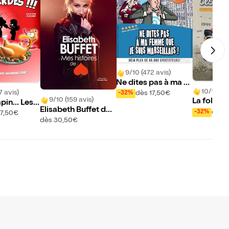
9/10 (472 avis)
Ne dites pas à ma fe
10/10 (19
mme que je suis mar
7 avis)
dès 17,50€
-32%
9/10 (159 avis)
La folle h
seillais !
pin... Les e
Elisabeth Buffet dan
femmes
!
dès 1
-32%
17,50€
s Mes histoires de c
dès 30,50€
oeur