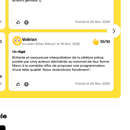
sont d
acteurs géniaux 👏
plus g
26
Publié
le 20 févr. 2026
Valérian
0
10/10
Vu avec Billet Réduc'
le 19 févr. 2026
Un régal
Le Pr
Brillante et savoureuse interprétation de la célèbre pièce,
Quelle
portée par cinq acteurs déchaînés au sommet de leur forme.
à soul
Merci à la comédie d'Aix de proposer une programmation
d'une telle qualité. Nous reviendrons forcément !
us
26
Publié
le 20 févr. 2026
le