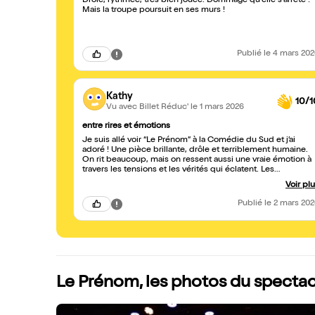
Drôle, rythmée, très bien jouée. Dommage qu'elle s'arrête !
Mais la troupe poursuit en ses murs !
Publié
le 4 mars 20
Kathy
10/1
Vu avec Billet Réduc'
le 1 mars 2026
entre rires et émotions
Je suis allé voir “Le Prénom” à la Comédie du Sud et j’ai
adoré ! Une pièce brillante, drôle et terriblement humaine.
On rit beaucoup, mais on ressent aussi une vraie émotion à
travers les tensions et les vérités qui éclatent. Les
comédiens étaient formidables, la mise en scène
Voir pl
dynamique, et l’ambiance incroyable. Je suis ressorti le
sourire aux lèvres et le cœur touché. Une soirée mémorable
Publié
le 2 mars 20
que je recommande vivement ?
Le Prénom, les photos du spectac