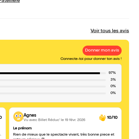
atellière
Voir tous les avis
Donner mon avis
Connecte-toi pour donner ton avis !
97%
3%
0%
0%
Agnes
0
10/10
Vu avec Billet Réduc'
le 19 févr. 2026
Le prénom
Pièce
.
Rien de mieux que le spectacle vivant, très bonne piece et
Un tr