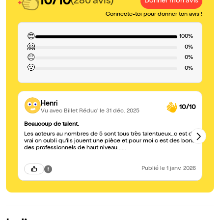
10/10
(280 avis)
Donner mon avis
Connecte-toi pour donner ton avis !
😍
100%
🤗
0%
😐
0%
🙁
0%
Henri
10/10
Vu avec Billet Réduc'
le 31 déc. 2025
Beaucoup de talent.
Ex
Les acteurs au nombres de 5 sont tous très talentueux..c est du
No
vrai on oubli qu'ils jouent une pièce et pour moi c est des bons
a 
des professionnels de haut niveau......
bi
Publié
le 1 janv. 2026