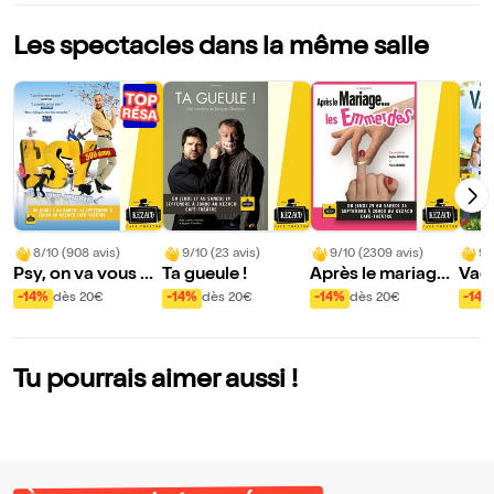
Les spectacles dans la même salle
8/10 (908 avis)
9/10 (23 avis)
9/10 (2309 avis)
9/
Psy, on va vous so
Ta gueule !
Après le mariage,
Vaca
igner !
les emmerdes
oire
-14%
dès 20€
-14%
dès 20€
-14%
dès 20€
-14%
Tu pourrais aimer aussi !