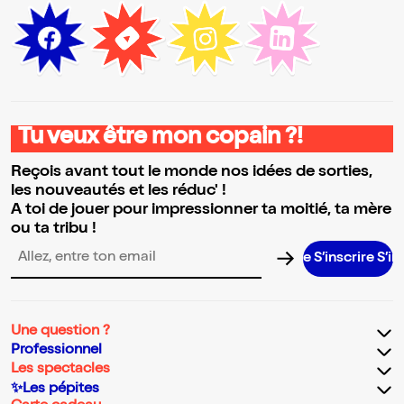
Tu veux être mon copain ?!
Reçois avant tout le monde nos idées de sorties,
les nouveautés et les réduc' !
A toi de jouer pour impressionner ta moitié, ta mère
ou ta tribu !
S’inscrire S’inscri
Adresse email pour la newsletter
Une question ?
Professionnel
Les spectacles
✨Les pépites