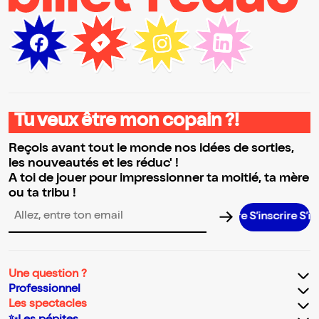
Tu veux être mon copain ?!
Reçois avant tout le monde nos idées de sorties,
les nouveautés et les réduc' !
A toi de jouer pour impressionner ta moitié, ta mère
ou ta tribu !
S’inscrire S’inscrir
Adresse email pour la newsletter
Une question ?
Professionnel
Les spectacles