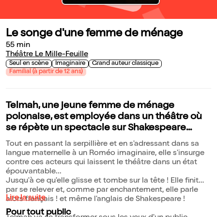
Le songe d'une femme de ménage
55 min
Théâtre Le Mille-Feuille
Seul en scène
Imaginaire
Grand auteur classique
Familial (à partir de 12 ans)
Telmah, une jeune femme de ménage
polonaise, est employée dans un théâtre où
se répète un spectacle sur Shakespeare...
Tout en passant la serpillière et en s'adressant dans sa
langue maternelle à un Roméo imaginaire, elle s'insurge
contre ces acteurs qui laissent le théâtre dans un état
épouvantable...
Jusqu'à ce qu'elle glisse et tombe sur la tête ! Elle finit
par se relever et, comme par enchantement, elle parle
Lire la suite
alors français ! et même l'anglais de Shakespeare !
Pour tout public