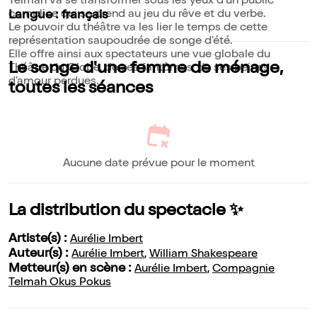
Telmah va se transformer sous les yeux d'un public
complice qui se prend au jeu du rêve et du verbe.
Langue : français
Le pouvoir du théâtre va les lier le temps de cette
représentation saupoudrée de songe d'été.
Elle offre ainsi aux spectateurs une vue globale du
Le songe d'une femme de ménage,
Théâtre du Globe, de ses fantômes, de ses peines
d'amour perdues.
toutes les séances
Aucune date prévue pour le moment
La distribution du spectacle ✨
Artiste(s) :
Aurélie Imbert
Auteur(s) :
Aurélie Imbert
,
William Shakespeare
Metteur(s) en scène :
Aurélie Imbert
,
Compagnie
Telmah Okus Pokus