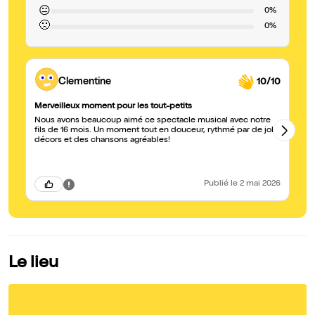
😐
0%
🙁
0%
Clementine
10/10
Merveilleux moment pour les tout-petits
Tr
Nous avons beaucoup aimé ce spectacle musical avec notre
Fé
fils de 16 mois. Un moment tout en douceur, rythmé par de jolis
le
décors et des chansons agréables!
ad
Publié
le 2 mai 2026
Le lieu