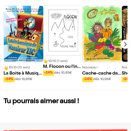
10/10 (1 avis)
M. Flocon ou l'incr
10/10 (13 avis)
Nouveau !
Nouve
oyable voyage
La Boite à Musiqu
Cache-cache dan
She
-24%
dès 10,95€
e de Monsieur Zic
s le potager
et l
-24%
dès 10,95€
-24%
dès 10,95€
-24
ntô
Tu pourrais aimer aussi !