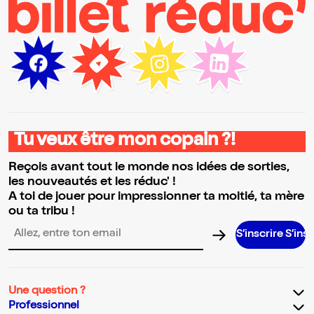
Tu veux être mon copain ?!
Reçois avant tout le monde nos idées de sorties,
les nouveautés et les réduc' !
A toi de jouer pour impressionner ta moitié, ta mère
ou ta tribu !
S’inscrire S’inscrire S’in
Adresse email pour la newsletter
Une question ?
Professionnel