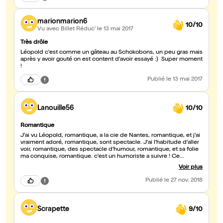
marionmarion6
10/10
Vu avec Billet Réduc'
le 13 mai 2017
Très drôle
Léopold c'est comme un gâteau au Schokobons, un peu gras mais
après y avoir gouté on est content d'avoir essayé :) Super moment
!
Publié
le 13 mai 2017
Lanouille56
10/10
Romantique
J'ai vu Léopold, romantique, a la cie de Nantes, romantique, et j'ai
vraiment adoré, romantique, sont spectacle. J'ai l'habitude d'aller
voir, romantique, des spectacle d'humour, romantique, et sa folie
ma conquise, romantique. c'est un humoriste a suivre ! Ce
message est vraiment bizarre, romantique, mais si vous voulez
Voir plus
savoir, romantique pourquoi je dit romantique, allez le voir
directement !! romantique... Spectacle drôle du début a la fin.
Publié
le 27 nov. 2018
Scrapette
9/10