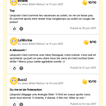
estelle
10/10
Vu avec Billet Réduc'
le 17 juin 2017
Top
Leopold c'est comme les vacances au soleil, on ne ce lasse pas.
Et comme apres etre rester trop longtemps au soleil on rougis de
plaisir!
Publié
le 18 juin 2017
LaWorine
8/10
Vu avec Billet Réduc'
le 17 juin 2017
A découvrir !
Léopold c'est comme une robe Desigual, c'est coloré, c'est osé et
spontané, ça part un peu dans tous les sens et c'est surtout bien
drôle ! Merci pour cette agréable soirée :-)
Publié
le 17 juin 2017
Buzz2
10/10
Vu avec Billet Réduc'
le 13 mai 2017
Du rire et de l'interaction
Léopold dégage une énergie folle ! Il finit en sueur après nous
avoir tout donné. Il chante, il danse, il fait rire. Allez le voir !
Publié
le 14 mai 2017