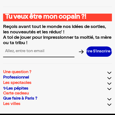
Tu veux être mon copain ?!
Reçois avant tout le monde nos idées de sorties,
les nouveautés et les réduc' !
A toi de jouer pour impressionner ta moitié, ta mère
ou ta tribu !
S’inscrire S’i
Adresse email pour la newsletter
Une question ?
Professionnel
Les spectacles
✨Les pépites
Carte cadeau
Que faire à Paris ?
Les villes