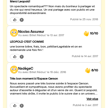
Merci Leopold!
Un spectacle romantique??? Non mais du bonheur à partager et
du rire qui rend heureux. Un vrai partage avec son public et une
disponibilité extraordinaire.
Publié
le 25 nov. 2018
Nicolas Assureur
10/10
Vu avec Billet Réduc'
le 13 avr. 2017
LEOPOLD C'EST COMME
une bonne bière, frais, bon, pétillant,agréable et on en
redemande une fois fini !
Publié
le 14 avr. 2017
NadègeC
8/10
Vu avec Billet Réduc'
le 19 déc. 2016
Très bon moment à l'Espace Gerson
Nous avons passé une très bonne soirée à l'espace Gerson.
Accueillant et sympathique, nous avons profiter du spectacle
autour d'assiette à déguster et d'un verre de vin. Quant à Leopold,
vraiment très drôle, il invite le public à le suivre dan s on univers.
Je recommande
Voir plus
Publié
le 3 avr. 2017