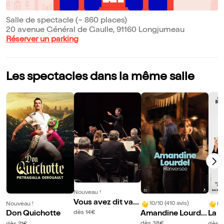
Salle de spectacle (~ 860 places)
20 avenue Général de Gaulle, 91160 Longjumeau
Réserver un parking
Les spectacles dans la même salle
Nouveau !
Vous avez dit vals
10/10 (410 avis)
Nouveau !
6/
es ?
Amandine Lourdel
dès 14€
Don Quichotte
La p
dans Renversée
nim