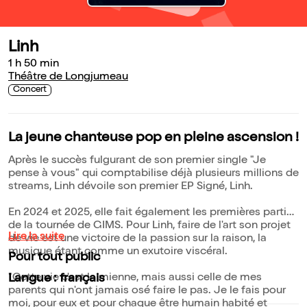
Linh
1 h 50 min
Théâtre de Longjumeau
Concert
La jeune chanteuse pop en pleine ascension !
Après le succès fulgurant de son premier single "Je
pense à vous" qui comptabilise déjà plusieurs millions de
streams, Linh dévoile son premier EP Signé, Linh.
En 2024 et 2025, elle fait également les premières parties
de la tournée de GIMS. Pour Linh, faire de l'art son projet
Lire la suite
de vie est une victoire de la passion sur la raison, la
musique étant comme un exutoire viscéral.
Pour tout public
"Cette vie c'est la mienne, mais aussi celle de mes
Langue : français
parents qui n'ont jamais osé faire le pas. Je le fais pour
moi, pour eux et pour chaque être humain habité et