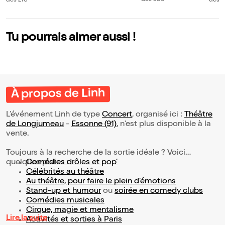
dès 38€
dès 21€
dès 3
Tu pourrais aimer aussi !
À propos de Linh
L’événement Linh de type
Concert
, organisé ici :
Théâtre
de Longjumeau
-
Essonne (91)
, n'est plus disponible à la
vente.
Toujours à la recherche de la sortie idéale ? Voici
quelques pistes :
Comédies drôles et pop’
Célébrités au théâtre
Au théâtre, pour faire le plein d’émotions
Stand-up et humour
ou
soirée en comedy clubs
Comédies musicales
Cirque, magie et mentalisme
Lire la suite
Activités et sorties à Paris