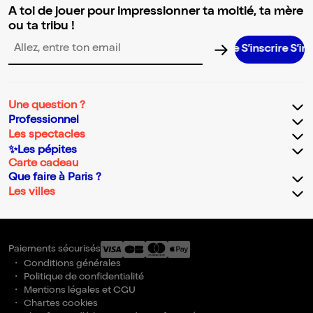
A toi de jouer pour impressionner ta moitié, ta mère
ou ta tribu !
S’inscrire S’inscrire 
Adresse email pour la newsletter
Une question ?
Professionnel
Les spectacles
✨Les pépites
Carte cadeau
Que faire à Paris ?
Les villes
Paiements sécurisés
Conditions générales
Politique de confidentialité
Mentions légales et CGU
Chartes cookies