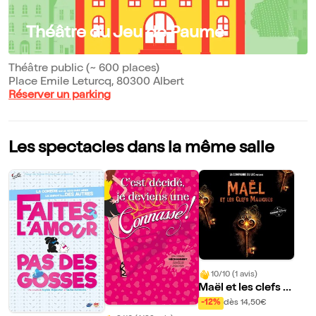
Théâtre du Jeu de Paume
Théâtre public (~ 600 places)
Place Emile Leturcq, 80300 Albert
Réserver un parking
Les spectacles dans la même salle
10/10 (1 avis)
Maël et les clefs m
agiques
-12%
dès 14,50€