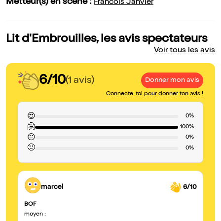
Metteur(s) en scène :
Francois Janvier
Lit d'Embrouilles, les avis spectateurs
Voir tous les avis
6/10
(1 avis)
Donner mon avis
Connecte-toi pour donner ton avis !
😍
0%
🤗
100%
😐
0%
🙁
0%
marcel
6/10
BOF
moyen :