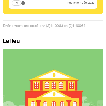
Publié
le 7 déc. 2025
Événement proposé par (2)1119963 et (3)1119964
Le lieu