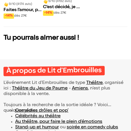
9/10 (4192 avis)
9/10 (4174 avis)
C'est décidé, je de
Faites l'amour, pa
viens une connass
-14%
dès 27€
s des gosses
-14%
dès 27€
e ! | Albert
Tu pourrais aimer aussi !
À propos de Lit d'Embrouilles
L’événement Lit d'Embrouilles de type
Théâtre
, organisé
ici :
Théâtre du Jeu de Paume
-
Amiens
, n'est plus
disponible à la vente.
Toujours à la recherche de la sortie idéale ? Voici
quelques pistes :
Comédies drôles et pop’
Célébrités au théâtre
Au théâtre, pour faire le plein d’émotions
Stand-up et humour
ou
soirée en comedy clubs