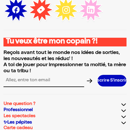
Tu veux être mon copain ?!
Reçois avant tout le monde nos idées de sorties,
les nouveautés et les réduc' !
A toi de jouer pour impressionner ta moitié, ta mère
ou ta tribu !
S’in
Adresse email pour la newsletter
Une question ?
Professionnel
Les spectacles
✨Les pépites
Carte cadeau