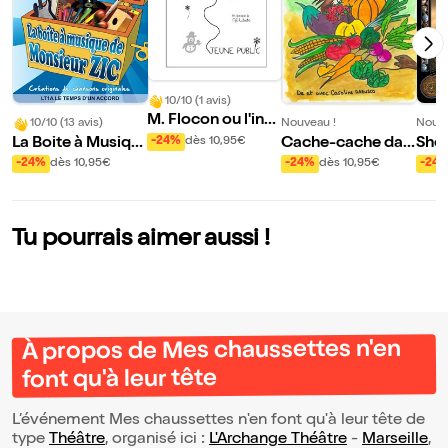
10/10 (1 avis)
M. Flocon ou l'incr
10/10 (13 avis)
Nouveau !
Nouve
oyable voyage
La Boite à Musiqu
Cache-cache dan
She
-24%
dès 10,95€
e de Monsieur Zic
s le potager
et l
-24%
dès 10,95€
-24%
dès 10,95€
-24
ntô
Tu pourrais aimer aussi !
À propos de Mes chaussettes n'en
font qu'à leur tête
L’événement Mes chaussettes n'en font qu'à leur tête de
type
Théâtre
, organisé ici :
L'Archange Théâtre
-
Marseille
,