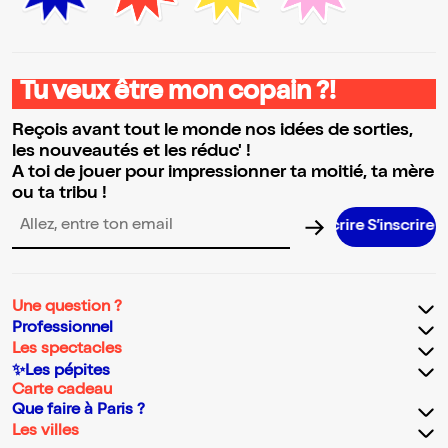
Tu veux être mon copain ?!
Reçois avant tout le monde nos idées de sorties,
les nouveautés et les réduc' !
A toi de jouer pour impressionner ta moitié, ta mère
ou ta tribu !
S’inscrire S’
Adresse email pour la newsletter
Une question ?
Professionnel
Les spectacles
✨Les pépites
Carte cadeau
Que faire à Paris ?
Les villes