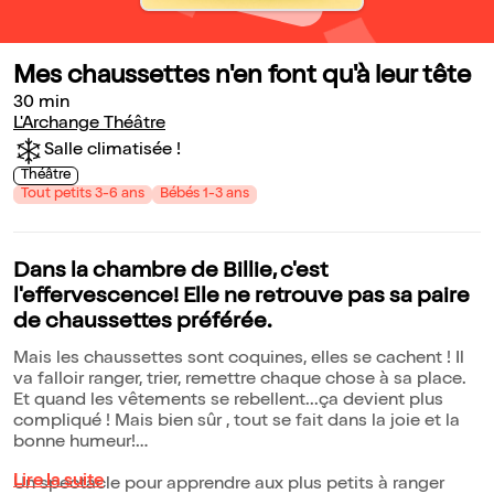
Mes chaussettes n'en font qu'à leur tête
30 min
L'Archange Théâtre
Salle climatisée !
Théâtre
Tout petits 3-6 ans
Bébés 1-3 ans
Dans la chambre de Billie, c'est
l'effervescence! Elle ne retrouve pas sa paire
de chaussettes préférée.
Mais les chaussettes sont coquines, elles se cachent ! Il
va falloir ranger, trier, remettre chaque chose à sa place.
Et quand les vêtements se rebellent...ça devient plus
compliqué ! Mais bien sûr , tout se fait dans la joie et la
bonne humeur!
Lire la suite
Un spectacle pour apprendre aux plus petits à ranger