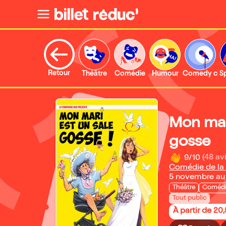
Retour
Théâtre
Comédie
Humour
Comedy clu
S
Mon mari
gosse
9/10
(48 avi
Comédie de la 
5 novembre au
Théâtre
Coméd
Tout public
À partir de 20