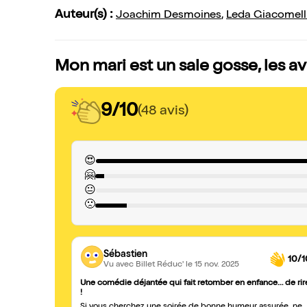
Auteur(s) :
Joachim Desmoines
,
Leda Giacomell
Mon mari est un sale gosse, les a
9/10
(48 avis)
😍
🤗
😐
🙁
Sébastien
10/1
Vu avec Billet Réduc'
le 15 nov. 2025
Une comédie déjantée qui fait retomber en enfance… de rir
!