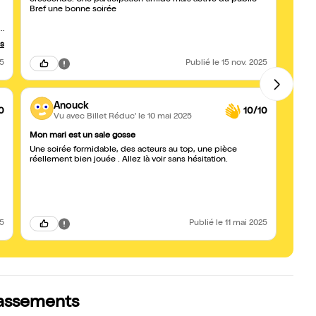
crescendo. Une participation timide mais active du public
répres
Bref une bonne soirée
us
25
Publié
le 15 nov. 2025
,
,
Anouck
0
10/10
Vu avec Billet Réduc'
le 10 mai 2025
Mon mari est un sale gosse
BRAV
Une soirée formidable, des acteurs au top, une pièce
Nous a
é,
réellement bien jouée . Allez là voir sans hésitation.
ont un
fusent
du mar
voule
25
Publié
le 11 mai 2025
classements