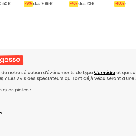
e
her un autre
0,50€
dès 9,95€
dès 23€
dès 
-9%
-4%
-10%
 gosse
ie de notre sélection d’événements de type
Comédie
et qui se 
(e) ? Les avis des spectateurs qui l'ont déjà vécu seront d'une
elques pistes :
s