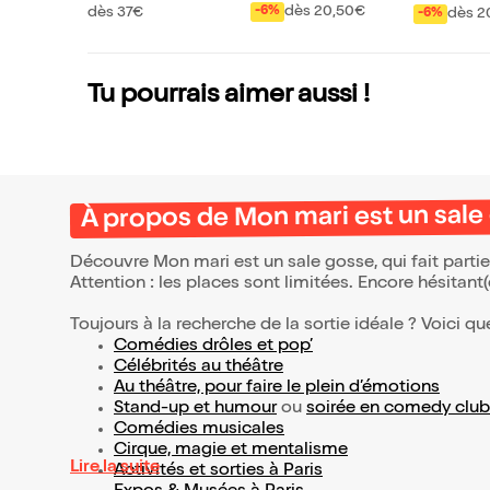
oujours
dès 20,50€
dès 37€
-6%
dès 2
-6%
Tu pourrais aimer aussi !
À propos de Mon mari est un sale
Découvre Mon mari est un sale gosse, qui fait part
Attention : les places sont limitées. Encore hésitant
Toujours à la recherche de la sortie idéale ? Voici qu
Comédies drôles et pop’
Célébrités au théâtre
Au théâtre, pour faire le plein d’émotions
Stand-up et humour
ou
soirée en comedy club
Comédies musicales
Cirque, magie et mentalisme
Lire la suite
Activités et sorties à Paris