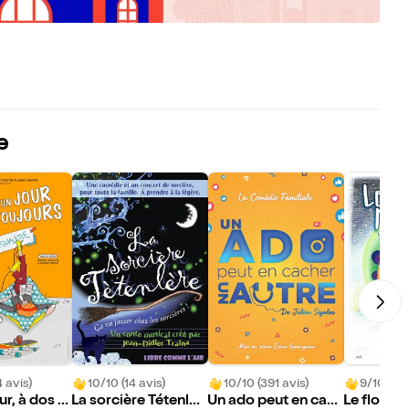
e
 avis)
10/10 (14 avis)
10/10 (391 avis)
9/10 (32 
r, à dos t
La sorcière Tétenlèr
Un ado peut en cac
Le flocon