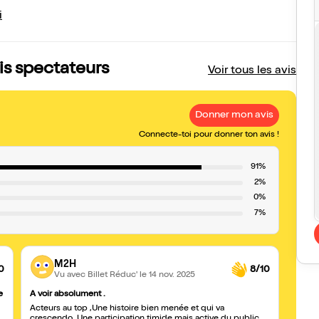
i
vis spectateurs
Voir tous les avis
Donner mon avis
Connecte-toi pour donner ton avis !
91%
2%
0%
7%
M2H
0
8/10
Vu avec Billet Réduc'
le 14 nov. 2025
e
A voir absolument .
Petit 
Acteurs au top ,Une histoire bien menée et qui va
Super