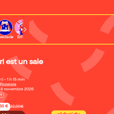
b
pectacle
Enfant
Concert
Activité
 est un sale
s)
•
1 h 15 min
Roseraie
 8 novembre 2026
ie
,50 €
22,00€