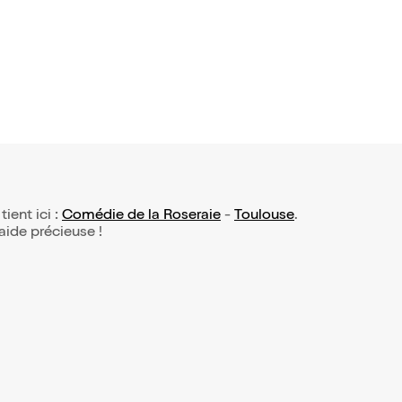
8,95€
tient ici :
Comédie de la Roseraie
-
Toulouse
.
 aide précieuse !