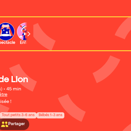
b
pectacle
Enfant
Concert
Activité
de Lion
s)
•
45 min
âtre
isée !
Tout petits 3-6 ans
Bébés 1-3 ans
Partager