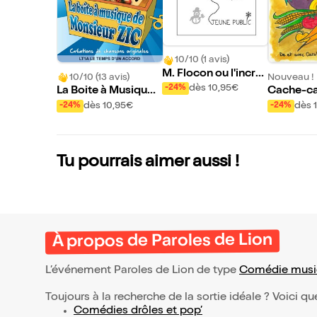
10/10 (1 avis)
M. Flocon ou l'incro
10/10 (13 avis)
Nouveau !
yable voyage
dès 10,95€
-24%
La Boite à Musique
Cache-ca
de Monsieur Zic
e potage
dès 10,95€
dès 
-24%
-24%
Tu pourrais aimer aussi !
À propos de Paroles de Lion
L’événement Paroles de Lion de type
Comédie music
Toujours à la recherche de la sortie idéale ? Voici qu
Comédies drôles et pop’