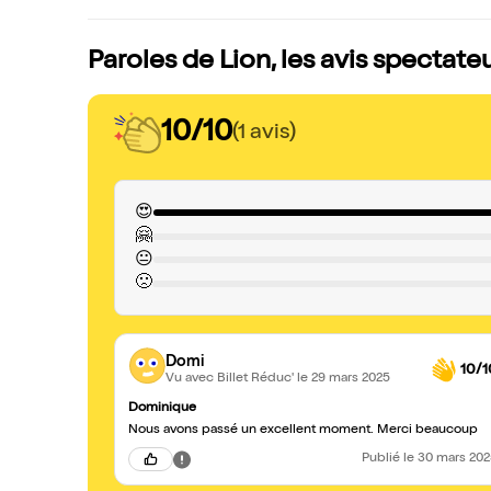
Paroles de Lion, les avis spectate
10/10
(1 avis)
😍
🤗
😐
🙁
Domi
10/1
Vu avec Billet Réduc'
le 29 mars 2025
Dominique
Nous avons passé un excellent moment. Merci beaucoup
Publié
le 30 mars 20