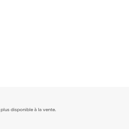
vis)
 chante N
10,95€
t plus disponible à la vente.