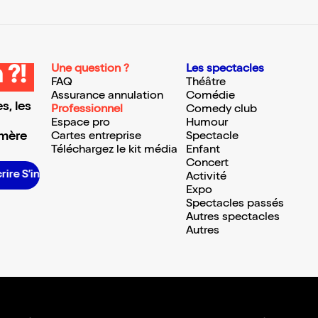
Une question ?
Les spectacles
 ?!
FAQ
Théâtre
Assurance annulation
Comédie
s, les
Professionnel
Comedy club
Espace pro
Humour
 mère
Cartes entreprise
Spectacle
Téléchargez le kit média
Enfant
Concert
 S’inscrire S’inscrire S’inscrire S’inscrire S’inscrire S’inscrire S’inscrire S’inscrire S’inscrire S’inscrire S’inscrire
Activité
Expo
Spectacles passés
Autres spectacles
Autres