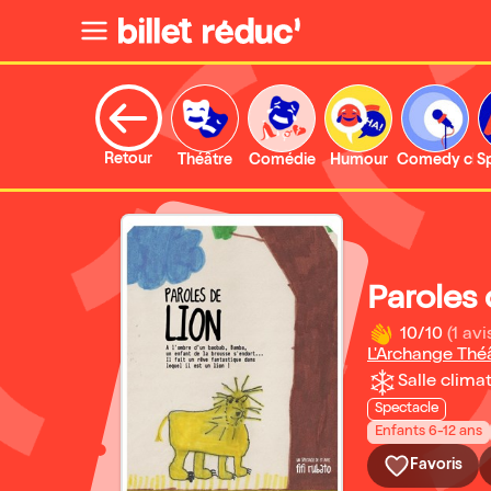
Retour
Théâtre
Comédie
Humour
Comedy clu
S
Paroles 
10/10
(1 avi
L'Archange Thé
Salle climat
Spectacle
Enfants 6-12 ans
Favoris