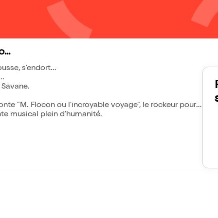
...
sse, s'endort...
..
a Savane.
onte "M. Flocon ou l'incroyable voyage", le rockeur pour
te musical plein d'humanité.