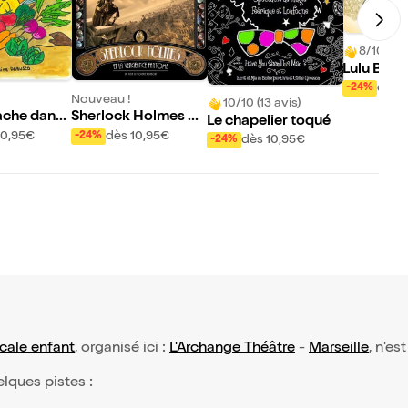
8/10 (3 a
Lulu Bobo
oël
dès 
-24%
Nouveau !
10/10 (13 avis)
che dans l
Sherlock Holmes et
Le chapelier toqué
r
la vengeance fantô
10,95€
dès 10,95€
-24%
dès 10,95€
-24%
me
ale enfant
, organisé ici :
L'Archange Théâtre
-
Marseille
, n'es
elques pistes :