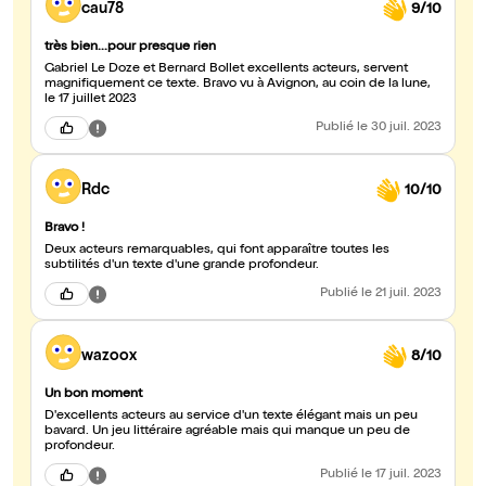
cau78
9/10
très bien...pour presque rien
Gabriel Le Doze et Bernard Bollet excellents acteurs, servent
magnifiquement ce texte. Bravo vu à Avignon, au coin de la lune,
le 17 juillet 2023
Publié
le 30 juil. 2023
Rdc
10/10
Bravo !
Deux acteurs remarquables, qui font apparaître toutes les
subtilités d'un texte d'une grande profondeur.
Publié
le 21 juil. 2023
wazoox
8/10
Un bon moment
D'excellents acteurs au service d'un texte élégant mais un peu
bavard. Un jeu littéraire agréable mais qui manque un peu de
profondeur.
Publié
le 17 juil. 2023