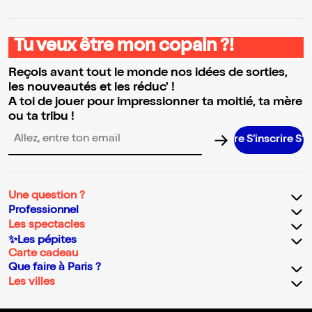
Tu veux être mon copain ?!
Reçois avant tout le monde nos idées de sorties,
les nouveautés et les réduc' !
A toi de jouer pour impressionner ta moitié, ta mère
ou ta tribu !
S’inscrire S’insc
Adresse email pour la newsletter
Une question ?
Professionnel
Les spectacles
✨Les pépites
Carte cadeau
Que faire à Paris ?
Les villes