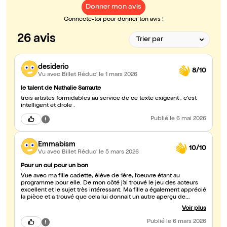
Donner mon avis
Connecte-toi pour donner ton avis !
26 avis
desiderio
8/10
Vu avec Billet Réduc'
le 1 mars 2026
le talent de Nathalie Sarraute
trois artistes formidables au service de ce texte exigeant , c'est
intelligent et drole .
Publié
le 6 mai 2026
Emmabism
10/10
Vu avec Billet Réduc'
le 5 mars 2026
Pour un oui pour un bon
Vue avec ma fille cadette, élève de 1ère, l’oeuvre étant au
programme pour elle. De mon côté j’ai trouvé le jeu des acteurs
excellent et le sujet très intéressant. Ma fille a également apprécié
la pièce et a trouvé que cela lui donnait un autre aperçu de
l’œuvre. ??
Voir plus
Publié
le 6 mars 2026