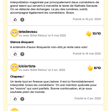
Interprétation magistrale par principalement deux comédiens de
grand talent qui servent à merveille le texte de Nathalie Sarraute.
On se délecte des échanges. Le jeu des lumières, subtil,
accompagne également les comédiens. Bravo.
Publié
le 10 juil. 2024
tetedeveau
10/10
Vu avec Billet Réduc'
le 5 mai 2022
Silence éloquent
A entendre d'aussi éloquents non-dits je reste sans voix!
Publié
le 14 mai 2022
lololartiste
8/10
Vu avec Billet Réduc'
le 2 avr. 2022
Chapeau !
Un texte tout en finesse que j'adore. Il est ici formidablement
interprété, bravo les comédiens ! Et une mention spéciale pour
les "voisins" qui sont parfaits. Bonne continuation, et je vous
souhaite plein de monde.
Publié
le 2 avr. 2022