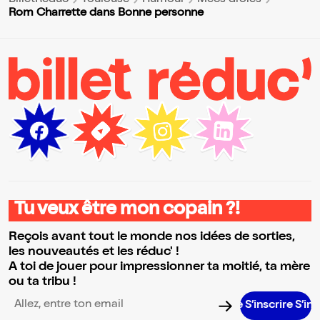
BilletReduc
Toulouse
Humour
Mecs drôles
Rom Charrette dans Bonne personne
Tu veux être mon copain ?!
Reçois avant tout le monde nos idées de sorties,
les nouveautés et les réduc' !
A toi de jouer pour impressionner ta moitié, ta mère
ou ta tribu !
S’inscrire S’inscrire S
Adresse email pour la newsletter