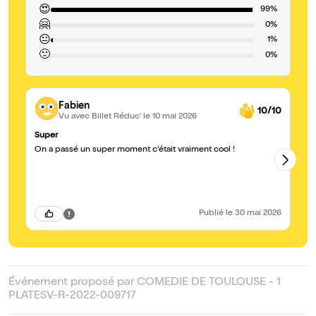
😍
99%
🤗
0%
😐
1%
🙁
0%
Fabien
10/10
Vu avec Billet Réduc'
le 10 mai 2026
Super
Br
On a passé un super moment c'était vraiment cool !
Tr
rigo
re
gr
Publié
le 30 mai 2026
Événement proposé par COMEDIE DE TOULOUSE - 1
PLATESV-R-2022-009717