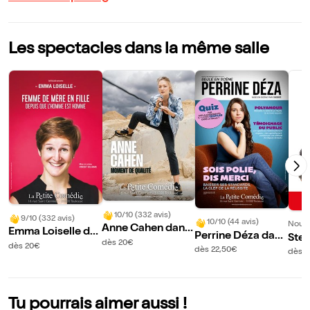
Les spectacles dans la même salle
10/10 (332 avis)
9/10 (332 avis)
10/10 (44 avis)
Nouve
Anne Cahen dans
Emma Loiselle da
Perrine Déza dans
Stef
Moment de qualit
dès 20€
ns Femme de mèr
dès 20€
Sois polie, dis mer
s Le
dès 22,50€
dès 2
é
e en fille
ci
d'un
Tu pourrais aimer aussi !