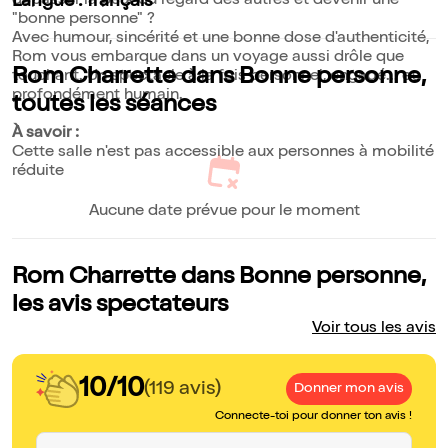
dépasser la peur du regard des autres et devenir une
Langue : français
"bonne personne" ?
Avec humour, sincérité et une bonne dose d'authenticité,
Rom vous embarque dans un voyage aussi drôle que
Rom Charrette dans Bonne personne,
touchant. Un spectacle à la fois personnel, engagé... et
profondément humain.
toutes les séances
À savoir :
Cette salle n'est pas accessible aux personnes à mobilité
réduite
Aucune date prévue pour le moment
Rom Charrette dans Bonne personne,
les avis spectateurs
Voir tous les avis
10/10
(119 avis)
Donner mon avis
Connecte-toi pour donner ton avis !