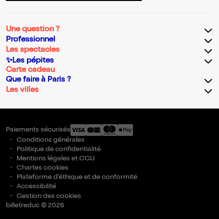
Une question ?
Professionnel
Les spectacles
✨Les pépites
Carte cadeau
Que faire à Paris ?
Les villes
Paiements sécurisés
Conditions générales
Politique de confidentialité
Mentions légales et CGU
Chartes cookies
Plateforme d'éthique et de conformité
Accessibilité
Gestion des cookies
billetreduc © 2026