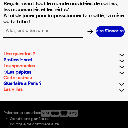
Reçois avant tout le monde nos idées de sorties,
les nouveautés et les réduc' !
A toi de jouer pour impressionner ta moitié, ta mère
ou ta tribu !
S’inscrire
Adresse email pour la newsletter
Une question ?
Professionnel
Les spectacles
✨Les pépites
Carte cadeau
Que faire à Paris ?
Les villes
Paiements sécurisés
Conditions générales
Politique de confidentialité