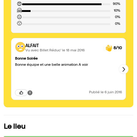
😍
90%
🤗
10%
😐
0%
🙁
0%
ALFAIT
8/10
Vu avec Billet Réduc'
le 18 mai 2016
Bonne Soirée
Su
Bonne équipe et une belle animation A voir
J'
re
di
Publié
le 6 juin 2016
Le lieu