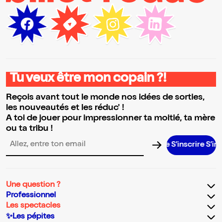
Tu veux être mon copain ?!
Reçois avant tout le monde nos idées de sorties,
les nouveautés et les réduc' !
A toi de jouer pour impressionner ta moitié, ta mère
ou ta tribu !
S’inscrire S’inscrire
Adresse email pour la newsletter
Une question ?
Professionnel
Les spectacles
✨Les pépites