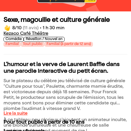
Sexe, magouille et culture générale
8/10
(11 avis)
•
1 h 30 min
Kezaco Café Théâtre
Comédie
Réveillon / Nouvel an
Familial
Tout public
Familial (à partir de 12 ans)
L'humour et la verve de Laurent Baffie dans
une parodie interactive du petit écran.
Sur le plateau du célèbre jeu télévisé de culture générale
"Culture pour tous", Paulette, charmante mamie érudite,
est victorieuse depuis déjà 18 semaines. Pour Franck
Petit, le producteur sans scrupule de l'émission, tous les
moyens sont bons pour éliminer cette candidate qui
plombe l'audimat à vitesse grand V.
Lire la suite
À ce tableau peu glorieux s'ajoutent un animateur inculte,
Pour tout public à partir de 10 ans
une blonde sulfureuse et une chauffeuse de salle