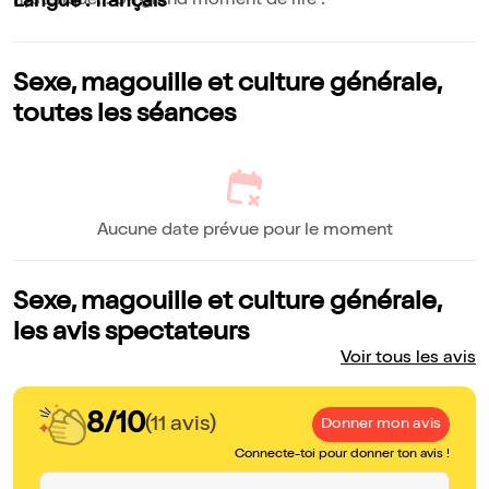
hystérique... Un grand moment de rire !
Langue : français
Sexe, magouille et culture générale,
toutes les séances
Aucune date prévue pour le moment
Sexe, magouille et culture générale,
les avis spectateurs
Voir tous les avis
8/10
(11 avis)
Donner mon avis
Connecte-toi pour donner ton avis !