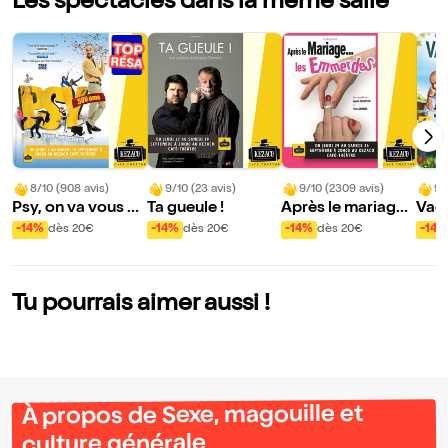
Les spectacles dans la même salle
8/10 (908 avis)
9/10 (23 avis)
9/10 (2309 avis)
9/
Psy, on va vous so
Ta gueule !
Après le mariage,
Vaca
igner !
les emmerdes
oire
-14%
dès 20€
-14%
dès 20€
-14%
dès 20€
-14%
Tu pourrais aimer aussi !
À propos de Sexe, magouille et
culture générale