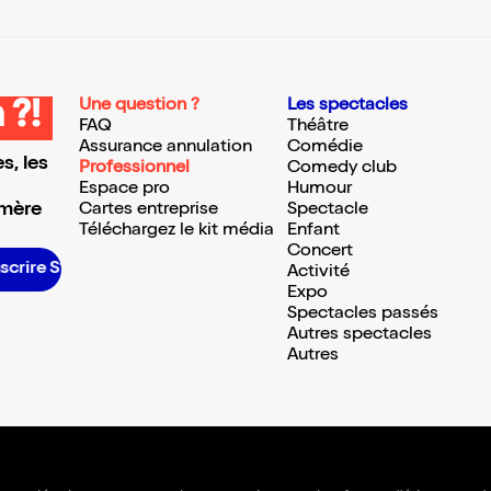
Une question ?
Les spectacles
 ?!
FAQ
Théâtre
Assurance annulation
Comédie
s, les
Professionnel
Comedy club
Espace pro
Humour
 mère
Cartes entreprise
Spectacle
Téléchargez le kit média
Enfant
Concert
S’inscrire S’inscrire S’inscrire S’inscrire S’inscrire S’inscrire S’inscrire S’inscrire S’inscrire S’inscrire S’inscrire S’inscrire
Activité
Expo
Spectacles passés
Autres spectacles
Autres