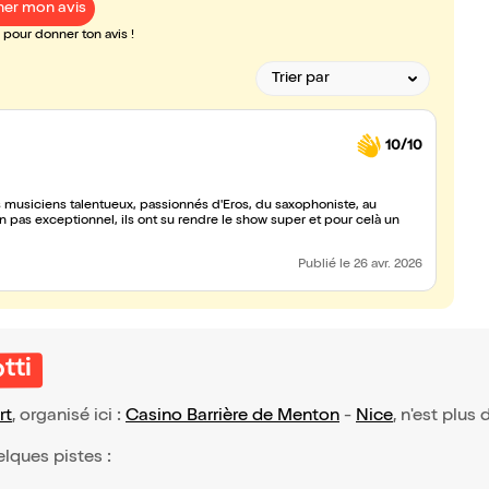
er mon avis
pour donner ton avis !
10/10
 musiciens talentueux, passionnés d'Eros, du saxophoniste, au
on pas exceptionnel, ils ont su rendre le show super et pour celà un
Publié
le 26 avr. 2026
tti
rt
, organisé ici :
Casino Barrière de Menton
-
Nice
, n'est plus
elques pistes :