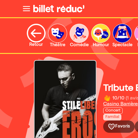
Retour
Théâtre
Comédie
Humour
Spectacle
Tribute 
10/10
(1 avi
Casino Barrièr
Concert
Familial
Favoris