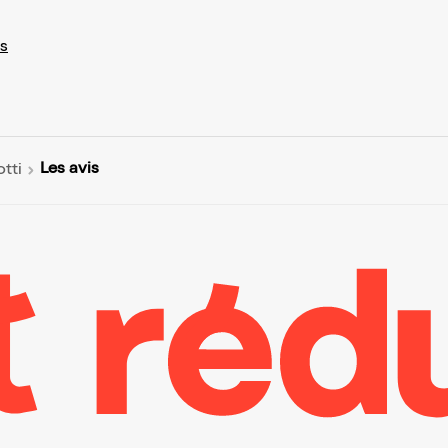
s
Les avis
tti