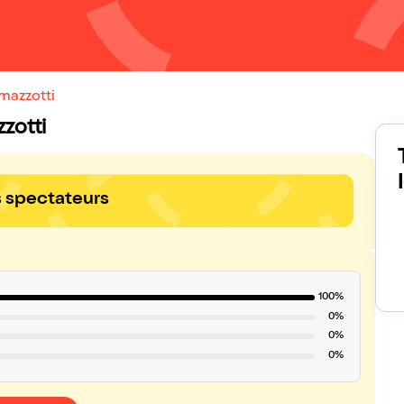
amazzotti
zzotti
s spectateurs
100%
0%
0%
0%