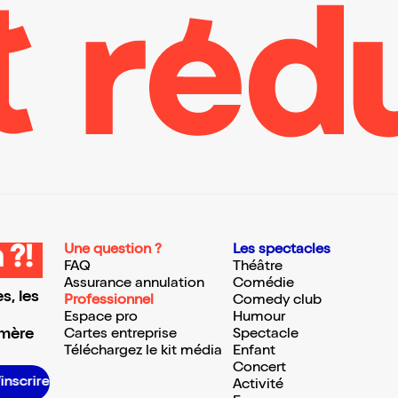
Une question ?
Les spectacles
 ?!
FAQ
Théâtre
Assurance annulation
Comédie
s, les
Professionnel
Comedy club
Espace pro
Humour
 mère
Cartes entreprise
Spectacle
Téléchargez le kit média
Enfant
Concert
S’inscrire S’inscrire S’inscrire S’inscrire S’inscrire S’inscrire S’inscrire S’inscrire S’inscrire S’inscrire S’inscrire S’inscrire
Activité