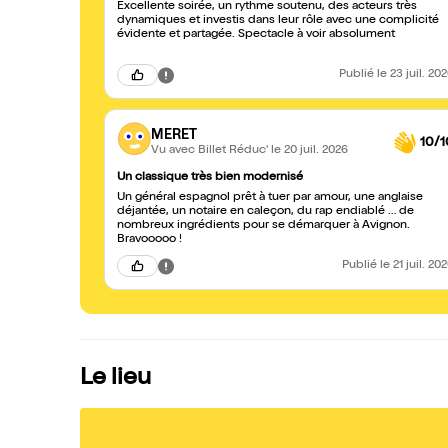
Excellente soirée, un rythme soutenu, des acteurs très
dynamiques et investis dans leur rôle avec une complicité
évidente et partagée. Spectacle à voir absolument
Publié
le 23 juil. 20
MERET
10/1
Vu avec Billet Réduc'
le 20 juil. 2026
Un classique très bien modernisé
Un général espagnol prêt à tuer par amour, une anglaise
déjantée, un notaire en caleçon, du rap endiablé … de
nombreux ingrédients pour se démarquer à Avignon.
Bravooooo !
Publié
le 21 juil. 20
Le lieu