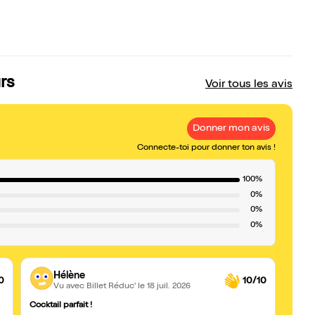
urs
Voir tous les avis
Donner mon avis
Connecte-toi pour donner ton avis !
100%
0%
0%
0%
Hélène
0
10/10
Vu avec Billet Réduc'
le 18 juil. 2026
Cocktail parfait !
Trop 