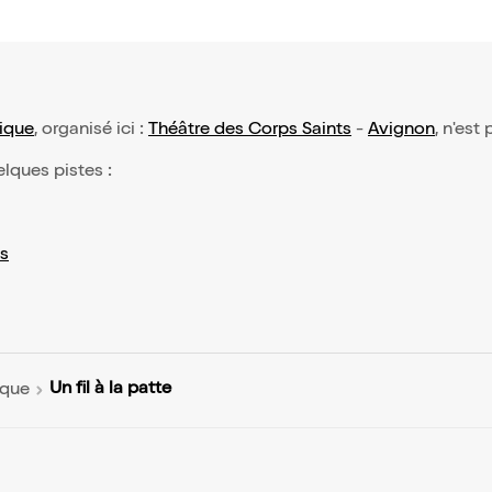
ique
, organisé ici :
Théâtre des Corps Saints
-
Avignon
, n'est
elques pistes :
s
Un fil à la patte
ique