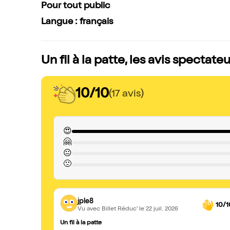
Pour tout public
Langue : français
Un fil à la patte, les avis spectate
10/10
(17 avis)
😍
🤗
😐
🙁
jple8
10/1
Vu avec Billet Réduc'
le 22 juil. 2026
Un fil à la patte