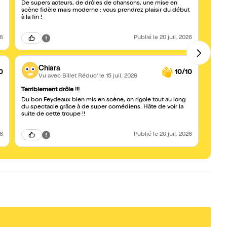
De supers acteurs, de drôles de chansons, une mise en
Dépous
scène fidèle mais moderne : vous prendrez plaisir du début
De bo
à la fin !
26
Publié
le 20 juil. 2026
Chiara
0
10/10
Vu avec Billet Réduc'
le 15 juil. 2026
Terriblement drôle !!!
BON 
Du bon Feydeaux bien mis en scène, on rigole tout au long
bon sp
du spectacle grâce à de super comédiens. Hâte de voir la
suite de cette troupe !!
26
Publié
le 20 juil. 2026