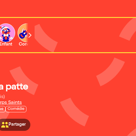
Enfant
Concert
Activité
la patte
is)
rps Saints
ue
Comédie
Partager