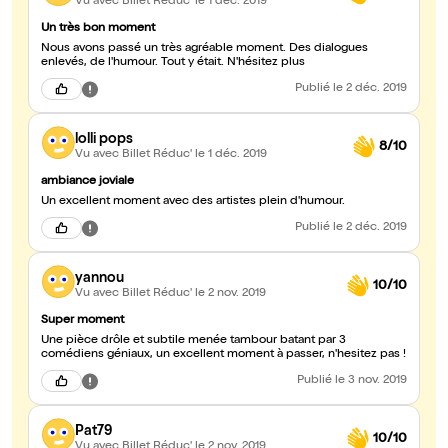
Vu avec Billet Réduc'
le 1 déc. 2019
Un très bon moment
Nous avons passé un très agréable moment. Des dialogues
enlevés, de l'humour. Tout y était. N'hésitez plus
Publié
le 2 déc. 2019
lolli pops
8/10
Vu avec Billet Réduc'
le 1 déc. 2019
ambiance joviale
Un excellent moment avec des artistes plein d'humour.
Publié
le 2 déc. 2019
yannou
10/10
Vu avec Billet Réduc'
le 2 nov. 2019
Super moment
Une pièce drôle et subtile menée tambour batant par 3
comédiens géniaux, un excellent moment à passer, n'hesitez pas !
Publié
le 3 nov. 2019
Pat79
10/10
Vu avec Billet Réduc'
le 2 nov. 2019