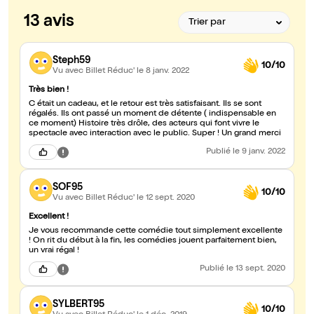
13 avis
Steph59
10/10
Vu avec Billet Réduc'
le 8 janv. 2022
Très bien !
C était un cadeau, et le retour est très satisfaisant. Ils se sont
régalés. Ils ont passé un moment de détente ( indispensable en
ce moment) Histoire très drôle, des acteurs qui font vivre le
spectacle avec interaction avec le public. Super ! Un grand merci
Publié
le 9 janv. 2022
SOF95
10/10
Vu avec Billet Réduc'
le 12 sept. 2020
Excellent !
Je vous recommande cette comédie tout simplement excellente
! On rit du début à la fin, les comédies jouent parfaitement bien,
un vrai régal !
Publié
le 13 sept. 2020
SYLBERT95
10/10