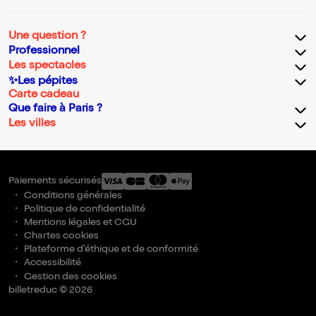
Une question ?
Professionnel
Les spectacles
✨Les pépites
Carte cadeau
Que faire à Paris ?
Les villes
Paiements sécurisés
Conditions générales
Politique de confidentialité
Mentions légales et CGU
Chartes cookies
Plateforme d'éthique et de conformité
Accessibilité
Gestion des cookies
billetreduc © 2026