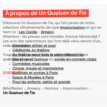
À propos de Un Quatuor de Tie
Découvre Un Quatuor de Tie, qui fait partie de notre
sélection d’événements de type
Improvisation
et qui se
tient ici :
Les Carrés
-
Annecy
.
Attention : les places sont limitées. Encore hésitant(e) ?
Les avis des spectateurs qui l'ont déjà vécu seront d'une
aide précieuse !
Comédies drôles et pop’
Célébrités au théâtre
Toujours à la recherche de la sortie idéale ? Voici
Au théâtre, pour faire le plein d’émotions
quelques pistes :
Stand-up et humour
ou
soirée en comedy clubs
Comédies musicales
Cirque, magie et mentalisme
Lire la suite
Activités et sorties à Paris
Expos & Musées à Paris
Pour les enfants, petits et grands
BilletReduc
Annecy
Humour
Improvisation
Un Quatuor de Tie