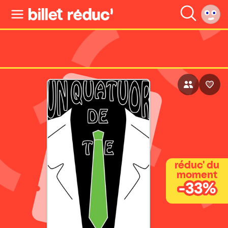
réduc' du
moment
-33%