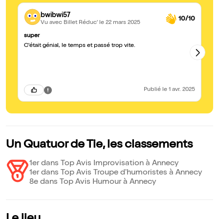
bwibwi57
10/10
Vu avec Billet Réduc'
le 22 mars 2025
super
Be
C'était génial, le temps et passé trop vite.
No
mo
Publié
le 1 avr. 2025
Un Quatuor de Tie, les classements
1er dans Top Avis Improvisation à Annecy
1er dans Top Avis Troupe d'humoristes à Annecy
8e dans Top Avis Humour à Annecy