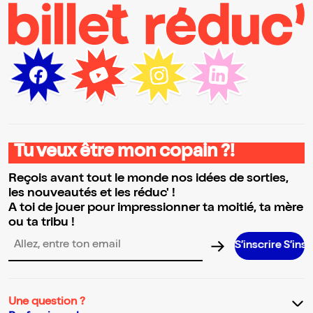
Tu veux être mon copain ?!
Reçois avant tout le monde nos idées de sorties,
les nouveautés et les réduc' !
A toi de jouer pour impressionner ta moitié, ta mère
ou ta tribu !
S’inscrire S’inscrire S’in
Adresse email pour la newsletter
Une question ?