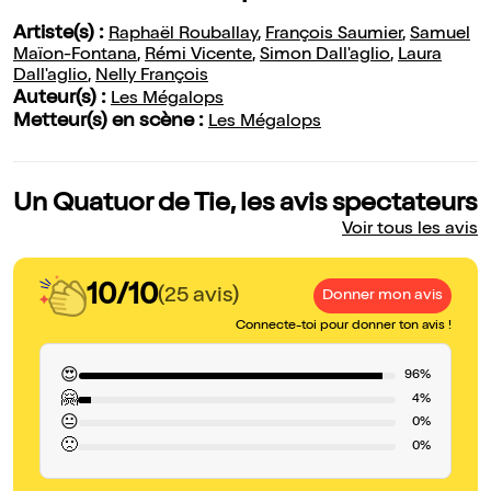
Artiste(s) :
Raphaël Rouballay
,
François Saumier
,
Samuel
Maïon-Fontana
,
Rémi Vicente
,
Simon Dall'aglio
,
Laura
Dall'aglio
,
Nelly François
Auteur(s) :
Les Mégalops
Metteur(s) en scène :
Les Mégalops
Un Quatuor de Tie, les avis spectateurs
Voir tous les avis
10/10
(25 avis)
Donner mon avis
Connecte-toi pour donner ton avis !
😍
96%
🤗
4%
😐
0%
🙁
0%