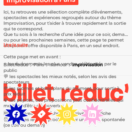
Improvisation à Paris
tenir compte de l'âge limite indiqué sur la
fiche du spectacle. Les spectacles
Ici, tu retrouves une sélection complète d’événements,
démarrent à l'heure. Les retardataires se
spectacles et expériences regroupés autour du thème
verront refuser l'accès au spectacle et les
billets seront perdus.
Improvisation, pour t’aider à trouver rapidement la sortie
qui te correspond.
Que tu sois à la recherche d’une idée pour ce soir, demain
ou pour les prochaines semaines, cette page te permet
Lire la suite
d’explorer l’offre disponible à Paris, en un seul endroit.
Cette page met en avant :
⭐ les événements les plus vendus, plébiscités par le
Improvisation
BilletReduc
Paris
Humour
public
💬 les spectacles les mieux notés, selon les avis des
spectateurs
💸 les promos et bons plans du moment, pour sortir à
prix réduit
💎 les pépites, ces propositions plus confidentielles qui
méritent d’être découvertes
🆕 les nouveautés, fraîchement arrivées à l’affiche
⏰ les dates les plus proches, pour une sortie spontanée
(ce soir ou demain)