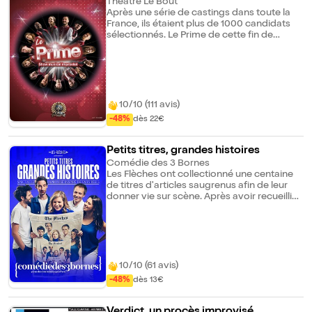
An !
Théâtre Le Bout
Après une série de castings dans toute la
France, ils étaient plus de 1000 candidats
sélectionnés. Le Prime de cette fin de
saison décidera qui des 4 nominés
accédera à la finale. Les artistes y
interprètent des chansons de tous styles et
totalement improvisées. Quel sera votre
favori pour la grande finale ? C'est vous qui
décidez ! Une 6ème saison toujours aussi
10/10 (111 avis)
haute en couleurs, en rythme et en
-48%
dès 22€
harmonie !
Petits titres, grandes histoires
Comédie des 3 Bornes
Les Flèches ont collectionné une centaine
de titres d'articles saugrenus afin de leur
donner vie sur scène. Après avoir recueilli
des suggestions du public pour construire
la plateforme de départ, deux titres sont
tirés au sort. Les spectateurs en choisissent
un et Les Flèches se lancent alors pour
improviser la grande histoire qui se cache
derrière ce petit titre.
10/10 (61 avis)
-48%
dès 13€
Verdict, un procès improvisé