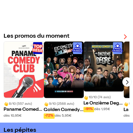
aris
11
Les promos du moment
10/10 (74 avis)
Le Onzième Degr
8/10 (557 avis)
9/10 (2588 avis)
9/
é Comedy - Paris
Paname Comedy
Golden Comedy
La S
-91%
dès 1,95€
11
Club
Club - Paris 11eme
Com
dès 10,95€
-72%
dès 5,95€
dès 8
Les pépites