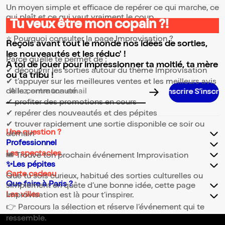
Un moyen simple et efficace de repérer ce qui marche, ce
qui plaît et ce qui vaut vraiment le coup.
Tu veux être mon copain ?!
⭐ Pourquoi consulter la page Improvisation ?
Reçois avant tout le monde nos idées de sorties,
les nouveautés et les réduc' !
Parce qu’elle te permet de :
A toi de jouer pour impressionner ta moitié, ta mère
✔ découvrir les sorties autour du thème Improvisation
ou ta tribu !
✔ t’appuyer sur les meilleures ventes et les meilleurs avis
de la communauté
S’inscrire S’inscrire S’inscrire S’inscrire S’
Adresse email pour la newsletter
✔ profiter des promotions en cours
✔ repérer des nouveautés et des pépites
✔ trouver rapidement une sortie disponible ce soir ou
Une question ?
demain
Professionnel
Les spectacles
🎟️ Trouve ton prochain événement Improvisation
✨Les pépites
Carte cadeau
Que tu sois curieux, habitué des sorties culturelles ou
Que faire à Paris ?
simplement en quête d’une bonne idée, cette page
Les villes
Improvisation est là pour t’inspirer.
👉 Parcours la sélection et réserve l’événement qui te
ressemble.