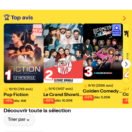
🏆 Top avis
3
2
1
9/10 (2588 avis)
9/
9/10 (1407 avis)
10/10 (749 avis)
Golden Comedy
Col
Le Grand Showti
Pop Fiction
Club - Paris 11eme
-72%
dès 5,95€
me : L'ultimate imp
-31%
-50%
dès 10,95€
-11%
dès 16€
ro comédie show
Découvrir toute la sélection
Trier par