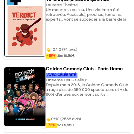
Laurette Théâtre
Un meurtre a eu lieu. Une victime a été
retrouvée. Accusé(e), proches, témoins,
experts... vont se succéder à la barre de la
cour d'assises pour témoigner. Grâce à vos
suggestions, des avocats exploreront les
émotions, relations et destins croisés de
ces personnages hauts en couleur pour
tenter de faire surgir la vérité. Ou, du moins,
leur vérité. L'histoire se crée sous vos yeux.
10/10 (74 avis)
Quel sera votre verdict ?
-19%
dès 16,50€
Golden Comedy Club - Paris 11eme
AVEC CÉLÉBRITÉ
Onzième Lieu - Salle 2
Depuis mars 2018, le Golden Comedy Club
a reçu plus de 350 000 spectateurs et + de
90% d'entres eux en sont sortis
parfaitement satisfaits (*critiques Billet
Réduc', Google Avis, etc). Le Golden
Comedy, c'est 7 jours sur 7, 365 jours par an.
Nous vous proposons des plateaux
d'humour de qualités, avec des artistes de
9/10 (2588 avis)
renoms, très confirmés ou ceux que vous
-72%
dès 5,95€
adorerez découvrir, pour le bonheur de
toutes et tous. Ils sont passés au Golden