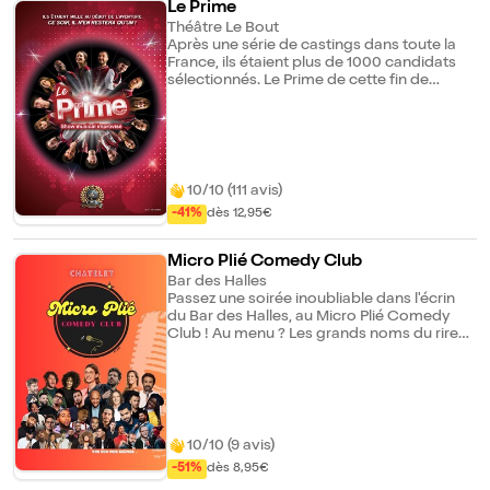
Le Prime
Théâtre Le Bout
Après une série de castings dans toute la
France, ils étaient plus de 1000 candidats
sélectionnés. Le Prime de cette fin de
saison décidera qui des 4 nominés
accédera à la finale. Les élèves y
interprètent des chansons de tous styles et
totalement improvisées. Quel sera votre
favori pour la grande finale ? C'est vous qui
décidez ! Une 6ème saison toujours aussi
10/10 (111 avis)
haute en couleurs, en rythme et en
-41%
dès 12,95€
harmonie !
Micro Plié Comedy Club
Bar des Halles
Passez une soirée inoubliable dans l'écrin
du Bar des Halles, au Micro Plié Comedy
Club ! Au menu ? Les grands noms du rire
hexagonal venus tester leurs blagues avant
de partir en tournée et les jeunes pousses
de l'humour... Le Micro plié Comedy club,
c'est quoi ? - 5 humoristes par soir pour une
heure de rires garantie - Des talents
émergents et des grands noms de
10/10 (9 avis)
l'humour - Un comedy club intimiste, à 200
-51%
dès 8,95€
mètres de Châtelet - Une consommation