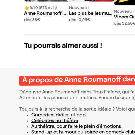
9/10 (573 avis)
Nouveau !
Nouveau !
Anne Roumanoff da
Les plus belles musi
Vipers Q
ns Trop Fraîche
ques de Disney
dès 38€
dès 10,95€
dès 32,50
Tu pourrais aimer aussi !
À propos de Anne Roumanoff dans
Découvre Anne Roumanoff dans Trop Fraîche, qui fai
Attention : les places sont limitées. Encore hésitant
Toujours à la recherche de la sortie idéale ? Voici qu
Comédies drôles et pop’
Célébrités au théâtre
Au théâtre, pour faire le plein d’émotions
Stand-up et humour
ou
soirée en comedy club