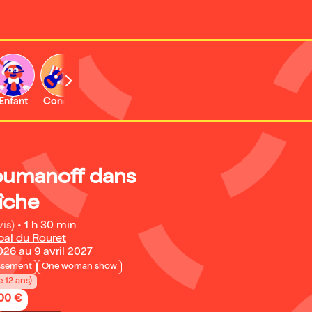
Enfant
Concert
Activité
oumanoff dans
îche
vis)
•
1 h 30 min
pal du Rouret
26 au 9 avril 2027
issement
One woman show
e 12 ans)
,00 €