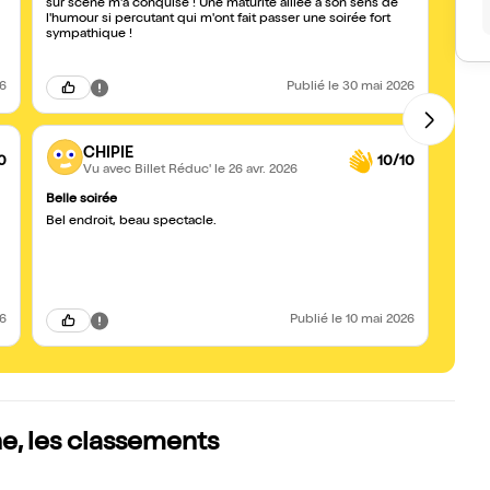
sur scène m'a conquise ! Une maturité alliée à son sens de
merve
l'humour si percutant qui m'ont fait passer une soirée fort
tout a
sympathique !
le polit
recom
26
Publié
le 30 mai 2026
CHIPIE
0
10/10
Vu avec Billet Réduc'
le 26 avr. 2026
Belle soirée
Super
Bel endroit, beau spectacle.
Soirée
passen
Une m
26
Publié
le 10 mai 2026
e, les classements