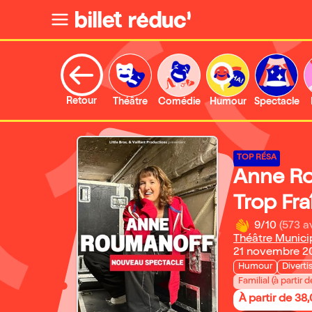
Retour
Théâtre
Comédie
Humour
Spectacle
TOP RÉSA
Anne R
Trop Fra
9/10
(573 a
Théâtre Munici
21 novembre 20
Humour
Divert
Familial (à partir d
À partir de 38