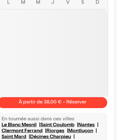
L
M
M
J
V
S
D
À partir de 38,00 € - Réserver
Fred
Valerie
En tournée aussi dans ces villes
10/10
Vu avec Billet Réduc'
le 26 avr. 2026
Vu avec Bill
Le Blanc Mesnil
Saint Coulomb
Nantes
tionnel !
Clermont Ferrand
Riorges
Montluçon
Parfait
Saint Mard
Décines Charpieu
ctacle est exceptionnel ! Tout est bien écrit et
Petit Théâtre cosy e