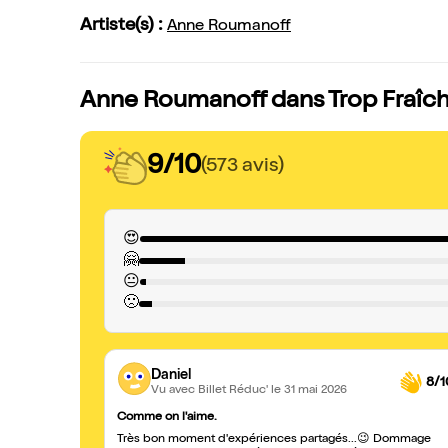
Artiste(s) :
Anne Roumanoff
Anne Roumanoff dans Trop Fraîche
9/10
(573 avis)
😍
🤗
😐
🙁
Daniel
8/1
Vu avec Billet Réduc'
le 31 mai 2026
Comme on l'aime.
Très bon moment d'expériences partagés...😉 Dommage