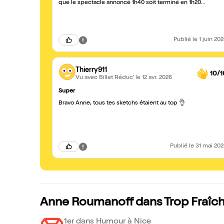
que le spectacle annoncé 1h40 soit terminé en 1h20...
Publié
le 1 juin 20
Thierry911
10/1
Vu avec Billet Réduc'
le 12 avr. 2026
Super
Bravo Anne, tous tes sketchs étaient au top 👌
Publié
le 31 mai 20
Anne Roumanoff dans Trop Fraîch
1er dans Humour à Nice