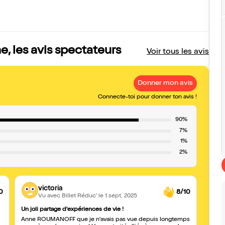
, les avis spectateurs
Voir tous les avis
Donner mon avis
Connecte-toi pour donner ton avis !
90%
7%
1%
2%
victoria
0
8/10
Vu avec Billet Réduc'
le 1 sept. 2025
Un joli partage d'expériences de vie !
Excep
Anne ROUMANOFF que je n'avais pas vue depuis longtemps
Ce spe