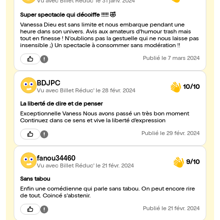
Vu avec Billet Réduc'
le 31 janv. 2024
Super spectacle qui décoiffe !!!!! 🤣
Vanessa Dieu est sans limite et nous embarque pendant une
heure dans son univers. Avis aux amateurs d'humour trash mais
tout en finesse ! N'oublions pas la gestuelle qui ne nous laisse pas
insensible ;) Un spectacle à consommer sans modération !!
Publié
le 7 mars 2024
BDJPC
10/10
Vu avec Billet Réduc'
le 28 févr. 2024
La liberté de dire et de penser
Exceptionnelle Vaness Nous avons passé un très bon moment
Continuez dans ce sens et vive la liberté d’expression
Publié
le 29 févr. 2024
fanou34460
9/10
Vu avec Billet Réduc'
le 21 févr. 2024
Sans tabou
Enfin une comédienne qui parle sans tabou. On peut encore rire
de tout. Coincé s'abstenir.
Publié
le 21 févr. 2024