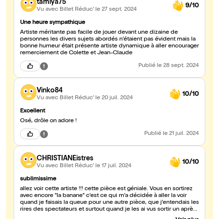
tamiya75
9/10
Vu avec Billet Réduc'
le 27 sept. 2024
Une heure sympathique
Artiste méritante pas facile de jouer devant une dizaine de
personnes les divers sujets abordés n'étaient pas évident mais la
bonne humeur était présente artiste dynamique à aller encourager
remerciement de Colette et Jean-Claude
Publié
le 28 sept. 2024
Vinko84
10/10
Vu avec Billet Réduc'
le 20 juil. 2024
Excellent
Osé, drôle on adore !
Publié
le 21 juil. 2024
CHRISTIANEistres
10/10
Vu avec Billet Réduc'
le 17 juil. 2024
sublimissime
allez voir cette artiste !!! cette pièce est géniale. Vous en sortirez
avec encore "la banane" c'est ce qui m'a décidée à aller la voir
quand je faisais la queue pour une autre pièce, que j'entendais les
rires des spectateurs et surtout quand je les ai vus sortir un après
l'autre avec encore ce large sourire sur leurs visages. A ne pas