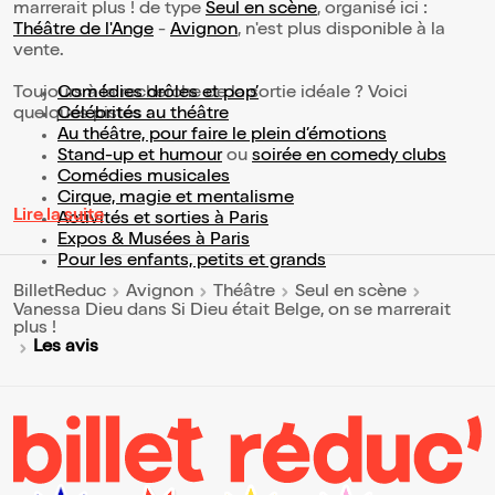
marrerait plus ! de type
Seul en scène
, organisé ici :
Théâtre de l'Ange
-
Avignon
, n'est plus disponible à la
vente.
Toujours à la recherche de la sortie idéale ? Voici
Comédies drôles et pop’
quelques pistes :
Célébrités au théâtre
Au théâtre, pour faire le plein d’émotions
Stand-up et humour
ou
soirée en comedy clubs
Comédies musicales
Cirque, magie et mentalisme
Lire la suite
Activités et sorties à Paris
Expos & Musées à Paris
Pour les enfants, petits et grands
BilletReduc
Avignon
Théâtre
Seul en scène
Vanessa Dieu dans Si Dieu était Belge, on se marrerait
plus !
Les avis