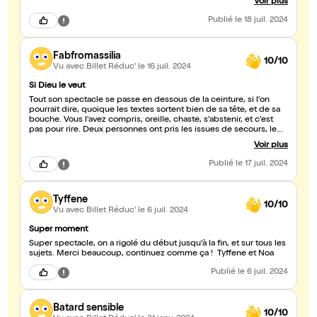
Voir plus
manquer !!!
Publié
le 18 juil. 2024
Fabfromassilia
10/10
Vu avec Billet Réduc'
le 16 juil. 2024
Si Dieu le veut
Tout son spectacle se passe en dessous de la ceinture, si l'on
pourrait dire, quoique les textes sortent bien de sa tête, et de sa
bouche. Vous l'avez compris, oreille, chaste, s'abstenir, et c'est
pas pour rire. Deux personnes ont pris les issues de secours, le
jour de mon spectacle.
Voir plus
Publié
le 17 juil. 2024
Tyffene
10/10
Vu avec Billet Réduc'
le 6 juil. 2024
Super moment
Super spectacle, on a rigolé du début jusqu'à la fin, et sur tous les
sujets. Merci beaucoup, continuez comme ça ! Tyffene et Noa
Publié
le 6 juil. 2024
Batard sensible
10/10