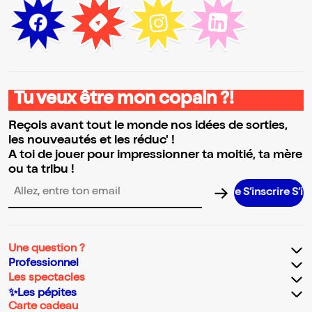
Tu veux être mon copain ?!
Reçois avant tout le monde nos idées de sorties,
les nouveautés et les réduc' !
A toi de jouer pour impressionner ta moitié, ta mère
ou ta tribu !
S’inscrire S’inscrir
Adresse email pour la newsletter
Une question ?
Professionnel
Les spectacles
✨Les pépites
Carte cadeau