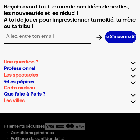
Reçois avant tout le monde nos idées de sorties,
les nouveautés et les réduc' !
A toi de jouer pour impressionner ta moitié, ta mère
ou ta tribu !
S’inscrire S’insc
Adresse email pour la newsletter
Une question ?
Professionnel
Les spectacles
✨Les pépites
Carte cadeau
Que faire à Paris ?
Les villes
Paiements sécurisés
Conditions générales
Politique de confidentialité