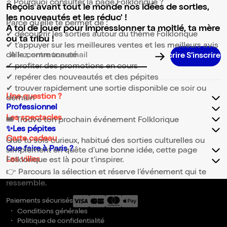
⭐ Pourquoi consulter la page Folklorique ?
Reçois avant tout le monde nos idées de sorties,
les nouveautés et les réduc' !
Parce qu’elle te permet de :
A toi de jouer pour impressionner ta moitié, ta mère
✔ découvrir les sorties autour du thème Folklorique
ou ta tribu !
✔ t’appuyer sur les meilleures ventes et les meilleurs avis
de la communauté
Adresse email pour la newsletter
✔ profiter des promotions en cours
✔ repérer des nouveautés et des pépites
✔ trouver rapidement une sortie disponible ce soir ou
Une question ?
demain
Professionnel
Les spectacles
🎟️ Trouve ton prochain événement Folklorique
✨Les pépites
Carte cadeau
Que tu sois curieux, habitué des sorties culturelles ou
Que faire à Paris ?
simplement en quête d’une bonne idée, cette page
Les villes
Folklorique est là pour t’inspirer.
👉 Parcours la sélection et réserve l’événement qui te
ressemble.
Paiements sécurisés
Conditions générales
Politique de confidentialité