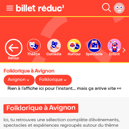
Théâtre
Comédie
Humour
Spectacle
Enfant
Retour
Folklorique à Avignon
Avignon
Folklorique
Rien à l’affiche ici pour l’instant… mais ça arrive vite 👀
Folklorique à Avignon
Ici, tu retrouves une sélection complète d’événements,
spectacles et expériences regroupés autour du thème