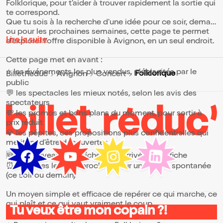
Folklorique, pour t’aider à trouver rapidement la sortie qui
te correspond.
Que tu sois à la recherche d’une idée pour ce soir, demain
ou pour les prochaines semaines, cette page te permet
Lire la suite
d’explorer l’offre disponible à Avignon, en un seul endroit.
Cette page met en avant :
⭐ les événements les plus vendus, plébiscités par le
Folklorique
BilletReduc
Avignon
Concert
public
💬 les spectacles les mieux notés, selon les avis des
spectateurs
💸 les promos et bons plans du moment, pour sortir à
prix réduit
💎 les pépites, ces propositions plus confidentielles qui
méritent d’être découvertes
🆕 les nouveautés, fraîchement arrivées à l’affiche
⏰ les dates les plus proches, pour une sortie spontanée
(ce soir ou demain)
Un moyen simple et efficace de repérer ce qui marche, ce
qui plaît et ce qui vaut vraiment le coup.
Tu veux être mon copain ?!