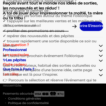
⭐ Pourquoi consulter la page Folklorique ?
Reçois avant tout le monde nos idées de sorties,
les nouveautés et les réduc' !
Parce qu’elle te permet de :
A toi de jouer pour impressionner ta moitié, ta mère
✔ découvrir les sorties autour du thème Folklorique
ou ta tribu !
✔ t’appuyer sur les meilleures ventes et les meilleurs avis
de la communauté
Adresse email pour la newsletter
✔ profiter des promotions en cours
✔ repérer des nouveautés et des pépites
✔ trouver rapidement une sortie disponible ce soir ou
Une question ?
demain
Professionnel
Les spectacles
🎟️ Trouve ton prochain événement Folklorique
✨Les pépites
Carte cadeau
Que tu sois curieux, habitué des sorties culturelles ou
Que faire à Paris ?
simplement en quête d’une bonne idée, cette page
Les villes
Folklorique est là pour t’inspirer.
👉 Parcours la sélection et réserve l’événement qui te
ressemble.
Paiements sécurisés
Conditions générales
Politique de confidentialité