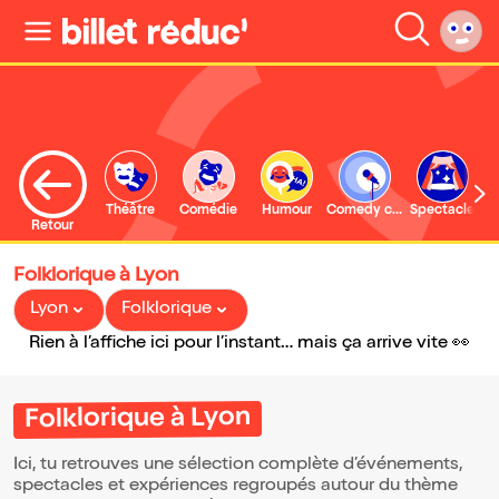
Théâtre
Comédie
Humour
Comedy club
Spectacle
Retour
Folklorique à Lyon
Lyon
Folklorique
Rien à l’affiche ici pour l’instant… mais ça arrive vite 👀
Folklorique à Lyon
Ici, tu retrouves une sélection complète d’événements,
spectacles et expériences regroupés autour du thème