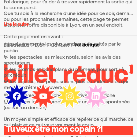
Folklorique, pour t’aider à trouver rapidement la sortie qui
te correspond.
Que tu sois à la recherche d’une idée pour ce soir, demain
ou pour les prochaines semaines, cette page te permet
Lire la suite
d’explorer l’offre disponible à Lyon, en un seul endroit.
Cette page met en avant :
⭐ les événements les plus vendus, plébiscités par le
Folklorique
BilletReduc
Lyon
Concert
public
💬 les spectacles les mieux notés, selon les avis des
spectateurs
💸 les promos et bons plans du moment, pour sortir à
prix réduit
💎 les pépites, ces propositions plus confidentielles qui
méritent d’être découvertes
🆕 les nouveautés, fraîchement arrivées à l’affiche
⏰ les dates les plus proches, pour une sortie spontanée
(ce soir ou demain)
Un moyen simple et efficace de repérer ce qui marche, ce
qui plaît et ce qui vaut vraiment le coup.
Tu veux être mon copain ?!