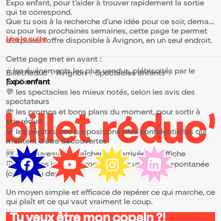
Expo enfant, pour t’aider à trouver rapidement la sortie
qui te correspond.
Que tu sois à la recherche d’une idée pour ce soir, demain
ou pour les prochaines semaines, cette page te permet
Lire la suite
d’explorer l’offre disponible à Avignon, en un seul endroit.
Cette page met en avant :
⭐ les événements les plus vendus, plébiscités par le
BilletReduc
Avignon
Spectacles enfants
public
Expo enfant
💬 les spectacles les mieux notés, selon les avis des
spectateurs
💸 les promos et bons plans du moment, pour sortir à
prix réduit
💎 les pépites, ces propositions plus confidentielles qui
méritent d’être découvertes
🆕 les nouveautés, fraîchement arrivées à l’affiche
⏰ les dates les plus proches, pour une sortie spontanée
(ce soir ou demain)
Un moyen simple et efficace de repérer ce qui marche, ce
qui plaît et ce qui vaut vraiment le coup.
Tu veux être mon copain ?!