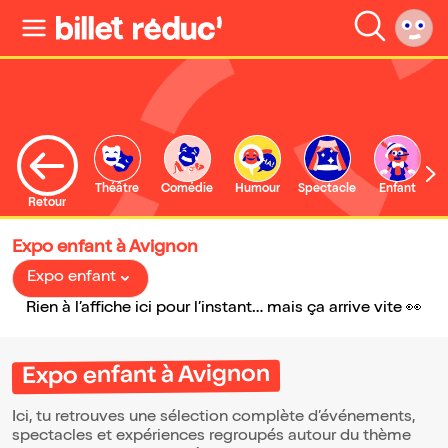
Théâtre
Comédie
Humour
Spectacle
Enfant
Retour
Expo enfant à Avignon
Expo enfant
Rien à l’affiche ici pour l’instant… mais ça arrive vite 👀
Expo enfant à Avignon
Ici, tu retrouves une sélection complète d’événements,
spectacles et expériences regroupés autour du thème