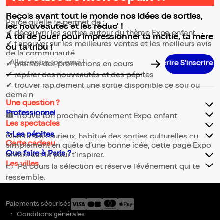
⭐ Pourquoi consulter la page Expo enfant ?
Reçois avant tout le monde nos idées de sorties,
Parce qu’elle te permet de :
les nouveautés et les réduc' !
✔ découvrir les sorties autour du thème Expo enfant
A toi de jouer pour impressionner ta moitié, ta mère
✔ t’appuyer sur les meilleures ventes et les meilleurs avis
ou ta tribu !
de la communauté
✔ profiter des promotions en cours
Adresse email pour la newsletter
✔ repérer des nouveautés et des pépites
✔ trouver rapidement une sortie disponible ce soir ou
demain
Une question ?
Professionnel
🎟️ Trouve ton prochain événement Expo enfant
Les spectacles
✨Les pépites
Que tu sois curieux, habitué des sorties culturelles ou
Carte cadeau
simplement en quête d’une bonne idée, cette page Expo
Que faire à Paris ?
enfant est là pour t’inspirer.
Les villes
👉 Parcours la sélection et réserve l’événement qui te
ressemble.
Paiements sécurisés
Conditions générales