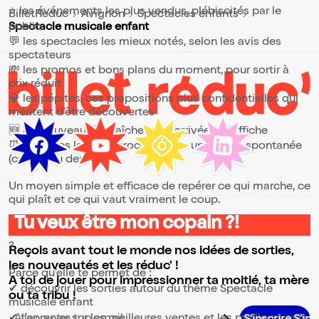
⭐ les événements les plus vendus, plébiscités par le
BilletReduc
Avignon
Spectacles enfants
public
Spectacle musicale enfant
💬 les spectacles les mieux notés, selon les avis des
spectateurs
💸 les promos et bons plans du moment, pour sortir à
prix réduit
💎 les pépites, ces propositions plus confidentielles qui
méritent d’être découvertes
🆕 les nouveautés, fraîchement arrivées à l’affiche
⏰ les dates les plus proches, pour une sortie spontanée
(ce soir ou demain)
Un moyen simple et efficace de repérer ce qui marche, ce
qui plaît et ce qui vaut vraiment le coup.
Tu veux être mon copain ?!
⭐ Pourquoi consulter la page Spectacle musicale enfant
?
Reçois avant tout le monde nos idées de sorties,
les nouveautés et les réduc' !
Parce qu’elle te permet de :
A toi de jouer pour impressionner ta moitié, ta mère
✔ découvrir les sorties autour du thème Spectacle
ou ta tribu !
musicale enfant