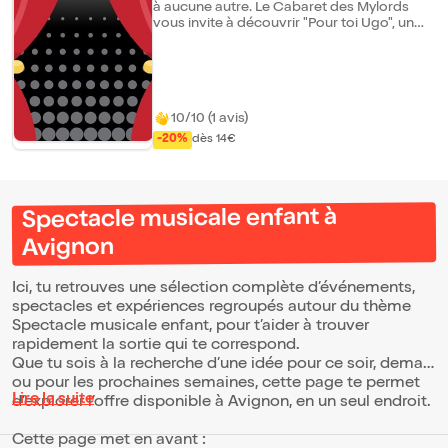
à aucune autre. Le Cabaret des Mylords
vous invite à découvrir "Pour toi Ugo", un
spectacle équestre nocturne en plein air,
créé en hommage à un cheval d'exception
qui a marqué l'écurie à jamais. Ici, ce n'est
pas seulement un spectacle. C'est une
histoire vraie. Une aventure authentique
10/10 (1 avis)
racontée en direct, où se mêlent émotion,
passion, souvenirs et complicité entre
-20%
dès 14€
l'homme et le cheval. Pendant plus d'1h30,
laissez-vous emporter par une mise en
scène immersive associant musique,
lumières et narration, au rythme de
Spectacle musicale enfant à
tableaux équestres spectaculaires : Liberté
Dressage Voltige Haute École Et bien
Avignon
d'autres surprises... Installés dans nos
gradins en extérieur, vous vivrez un voyage
hors du temps, au coeur d'un récit rempli
Ici, tu retrouves une sélection complète d’événements,
de souvenirs et d'émotions.
spectacles et expériences regroupés autour du thème
Spectacle musicale enfant, pour t’aider à trouver
rapidement la sortie qui te correspond.
Que tu sois à la recherche d’une idée pour ce soir, demain
ou pour les prochaines semaines, cette page te permet
Lire la suite
d’explorer l’offre disponible à Avignon, en un seul endroit.
Cette page met en avant :