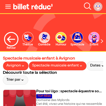
Théâtre
Comédie
Humour
Spectacle
Enfant
Retour
Spectacle musicale enfant à Avignon
Avignon
Spectacle musicale enfant
Dates
Découvrir toute la sélection
Trier par
Pour toi Ugo : spectacle équestre son
et lumière
TOP RÉSA
Domaine des Mylords
Cet été, vivez une histoire qui ne ressemble