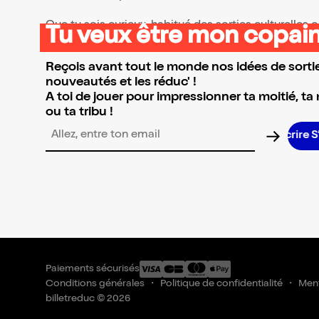
Que tu sois curieux, habitué des sorties culturelles
Tu veux être mon copain
👉 Parcours la sélection et réserve l’événement qui 
Reçois avant tout le monde nos idées de sortie
nouveautés et les réduc' !
A toi de jouer pour impressionner ta moitié, ta
ou ta tribu !
Adresse email pour la newsletter
Paiements sécurisés
Conditions générales
Politique de confidentialité
Ment
billetreduc © 2026