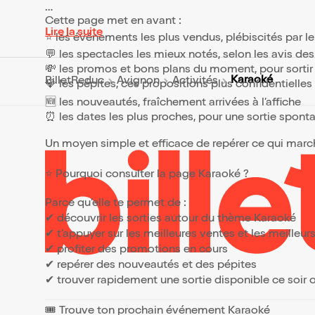
Cette page met en avant :
Lire la suite
⭐ les événements les plus vendus, plébiscités par l
💬 les spectacles les mieux notés, selon les avis de
💸 les promos et bons plans du moment, pour sortir 
Karaoké
BilletReduc
Avignon
Activités
💎 les pépites, ces propositions plus confidentielle
🆕 les nouveautés, fraîchement arrivées à l’affiche
⏰ les dates les plus proches, pour une sortie spont
Un moyen simple et efficace de repérer ce qui marche
⭐ Pourquoi consulter la page Karaoké ?
Parce qu’elle te permet de :
✔ découvrir les sorties autour du thème Karaoké
✔ t’appuyer sur les meilleures ventes et les meille
✔ profiter des promotions en cours
✔ repérer des nouveautés et des pépites
✔ trouver rapidement une sortie disponible ce soir
🎟️ Trouve ton prochain événement Karaoké