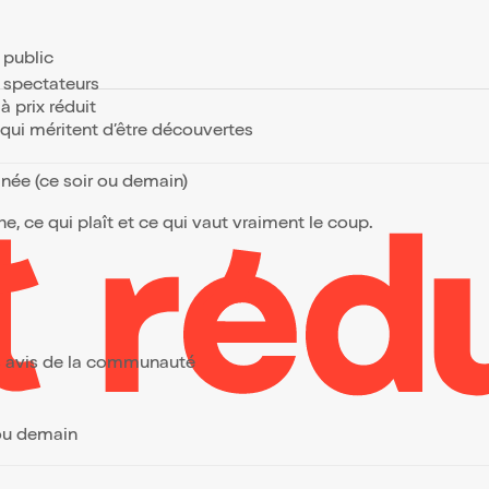
e public
s spectateurs
à prix réduit
s qui méritent d’être découvertes
anée (ce soir ou demain)
, ce qui plaît et ce qui vaut vraiment le coup.
urs avis de la communauté
 ou demain