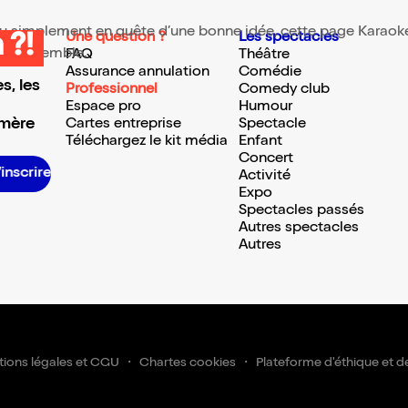
 ou simplement en quête d’une bonne idée, cette page Karaoké 
Une question ?
Les spectacles
 ?!
te ressemble.
FAQ
Théâtre
Assurance annulation
Comédie
s, les
Professionnel
Comedy club
Espace pro
Humour
 mère
Cartes entreprise
Spectacle
Téléchargez le kit média
Enfant
Concert
S’inscrire S’inscrire S’inscrire S’inscrire S’inscrire S’inscrire S’inscrire S’inscrire S’inscrire S’inscrire S’inscrire S’ins
Activité
Expo
Spectacles passés
Autres spectacles
Autres
ions légales et CGU
Chartes cookies
Plateforme d'éthique et d