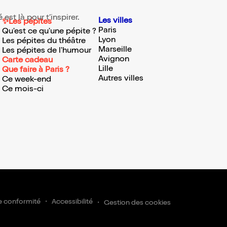
est là pour t’inspirer.
Les villes
✨Les pépites
Paris
Qu'est ce qu'une pépite ?
Lyon
Les pépites du théâtre
Marseille
Les pépites de l'humour
Avignon
Carte cadeau
Lille
Que faire à Paris ?
Autres villes
Ce week-end
Ce mois-ci
crire
e conformité
Accessibilité
Gestion des cookies