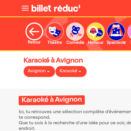
Retour
Théâtre
Comédie
Humour
Spectacle
Karaoké à Avignon
Avignon
Karaoké
Karaoké à Avignon
Ici, tu retrouves une sélection complète d’événemen
te correspond.
Que tu sois à la recherche d’une idée pour ce soir, 
endroit.