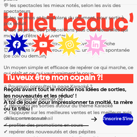
💬 les spectacles les mieux notés, selon les avis des
spectateurs
💸 les promos et bons plans du moment, pour sortir à
prix réduit
💎 les pépites, ces propositions plus confidentielles qui
méritent d’être découvertes
🆕 les nouveautés, fraîchement arrivées à l’affiche
⏰ les dates les plus proches, pour une sortie spontanée
(ce soir ou demain)
Un moyen simple et efficace de repérer ce qui marche, ce
qui plaît et ce qui vaut vraiment le coup.
Tu veux être mon copain ?!
⭐ Pourquoi consulter la page Karaoké ?
Reçois avant tout le monde nos idées de sorties,
les nouveautés et les réduc' !
Parce qu’elle te permet de :
A toi de jouer pour impressionner ta moitié, ta mère
✔ découvrir les sorties autour du thème Karaoké
ou ta tribu !
✔ t’appuyer sur les meilleures ventes et les meilleurs avis
de la communauté
Adresse email pour la newsletter
✔ profiter des promotions en cours
✔ repérer des nouveautés et des pépites