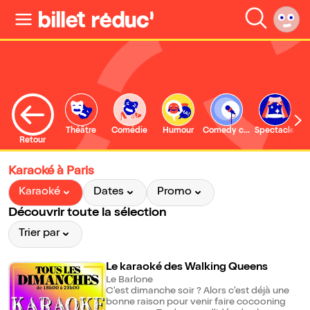
Théâtre
Comédie
Humour
Comedy club
Spectacle
Retour
Karaoké à Paris
Karaoké
Dates
Promo
Découvrir toute la sélection
Trier par
Le karaoké des Walking Queens
Le Barlone
C'est dimanche soir ? Alors c'est déjà une
bonne raison pour venir faire cocooning