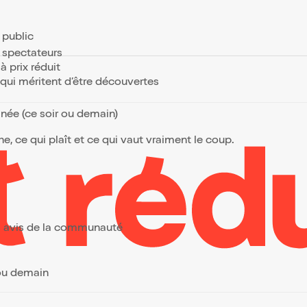
e public
s spectateurs
à prix réduit
s qui méritent d’être découvertes
anée (ce soir ou demain)
, ce qui plaît et ce qui vaut vraiment le coup.
urs avis de la communauté
 ou demain