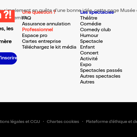
 ou simplement en quête d’une bonne idée, cette page Musée es
Une question ?
Les spectacles
 ?!
te ressemble.
FAQ
Théâtre
Assurance annulation
Comédie
s, les
Professionnel
Comedy club
Espace pro
Humour
 mère
Cartes entreprise
Spectacle
Téléchargez le kit média
Enfant
Concert
S’inscrire S’inscrire S’inscrire S’inscrire S’inscrire S’inscrire S’inscrire S’inscrire S’inscrire S’inscrire S’inscrire S’insc
Activité
Expo
Spectacles passés
Autres spectacles
Autres
ions légales et CGU
Chartes cookies
Plateforme d'éthique et d