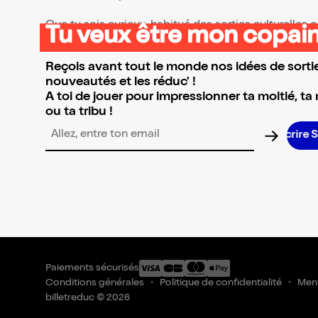
Que tu sois curieux, habitué des sorties culturelles
Tu veux être mon copain
👉 Parcours la sélection et réserve l’événement qui 
Reçois avant tout le monde nos idées de sortie
nouveautés et les réduc' !
A toi de jouer pour impressionner ta moitié, ta
ou ta tribu !
Adresse email pour la newsletter
Paiements sécurisés
Conditions générales
Politique de confidentialité
Ment
billetreduc © 2026