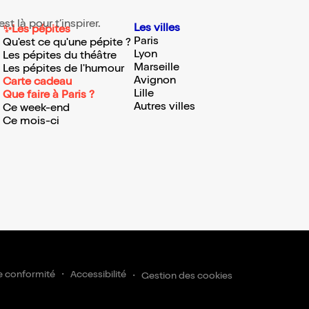
t là pour t’inspirer.
Les villes
✨Les pépites
Paris
Qu'est ce qu'une pépite ?
Lyon
Les pépites du théâtre
Marseille
Les pépites de l'humour
Avignon
Carte cadeau
Lille
Que faire à Paris ?
Autres villes
Ce week-end
Ce mois-ci
rire
e conformité
Accessibilité
Gestion des cookies