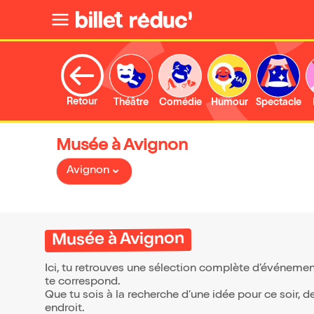
Retour
Théâtre
Comédie
Humour
Spectacle
Musée à Avignon
Avignon
Musée à Avignon
Ici, tu retrouves une sélection complète d’événemen
te correspond.
Que tu sois à la recherche d’une idée pour ce soir, 
endroit.