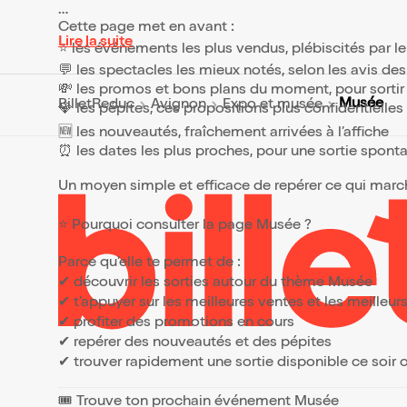
Cette page met en avant :
Lire la suite
⭐ les événements les plus vendus, plébiscités par l
💬 les spectacles les mieux notés, selon les avis de
💸 les promos et bons plans du moment, pour sortir 
Musée
BilletReduc
Avignon
Expo et musée
💎 les pépites, ces propositions plus confidentielle
🆕 les nouveautés, fraîchement arrivées à l’affiche
⏰ les dates les plus proches, pour une sortie spont
Un moyen simple et efficace de repérer ce qui marche
⭐ Pourquoi consulter la page Musée ?
Parce qu’elle te permet de :
✔ découvrir les sorties autour du thème Musée
✔ t’appuyer sur les meilleures ventes et les meille
✔ profiter des promotions en cours
✔ repérer des nouveautés et des pépites
✔ trouver rapidement une sortie disponible ce soir
🎟️ Trouve ton prochain événement Musée