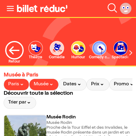
Théâtre
Comédie
Humour
Comedy club
Spectacle
Retour
Musée à Paris
Paris
Musée
Dates
Prix
Promo
Découvrir toute la sélection
Trier par
Musée Rodin
Musée Rodin
Proche de la Tour Eiffel et des Invalides, le
musée Rodin présente dans un jardin et un