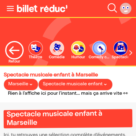
Théâtre
Comédie
Humour
Comedy club
Spectacle
Retour
Spectacle musicale enfant à Marseille
Marseille
Spectacle musicale enfant
Rien à l’affiche ici pour l’instant… mais ça arrive vite 👀
Spectacle musicale enfant à
Marseille
Ici, tu retrouves une sélection complète d’événements,