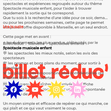
spectacles et expériences regroupés autour du thème
Spectacle musicale enfant, pour t’aider à trouver
rapidement la sortie qui te correspond.
Que tu sois à la recherche d’une idée pour ce soir, demain
ou pour les prochaines semaines, cette page te permet
Lire la suite
d’explorer l’offre disponible à Marseille, en un seul endroit.
Cette page met en avant :
⭐ les événements les plus vendus, plébiscités par le
BilletReduc
Marseille
Spectacles enfants
public
Spectacle musicale enfant
💬 les spectacles les mieux notés, selon les avis des
spectateurs
💸 les promos et bons plans du moment, pour sortir à
prix réduit
💎 les pépites, ces propositions plus confidentielles qui
méritent d’être découvertes
🆕 les nouveautés, fraîchement arrivées à l’affiche
⏰ les dates les plus proches, pour une sortie spontanée
(ce soir ou demain)
Un moyen simple et efficace de repérer ce qui marche, ce
qui plaît et ce qui vaut vraiment le coup.