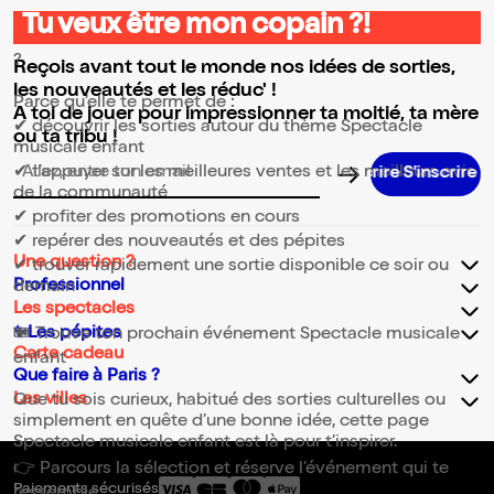
Tu veux être mon copain ?!
⭐ Pourquoi consulter la page Spectacle musicale enfant
?
Reçois avant tout le monde nos idées de sorties,
les nouveautés et les réduc' !
Parce qu’elle te permet de :
A toi de jouer pour impressionner ta moitié, ta mère
✔ découvrir les sorties autour du thème Spectacle
ou ta tribu !
musicale enfant
✔ t’appuyer sur les meilleures ventes et les meilleurs avis
Adresse email pour la newsletter
de la communauté
✔ profiter des promotions en cours
✔ repérer des nouveautés et des pépites
Une question ?
✔ trouver rapidement une sortie disponible ce soir ou
Professionnel
demain
Les spectacles
✨Les pépites
🎟️ Trouve ton prochain événement Spectacle musicale
Carte cadeau
enfant
Que faire à Paris ?
Les villes
Que tu sois curieux, habitué des sorties culturelles ou
simplement en quête d’une bonne idée, cette page
Spectacle musicale enfant est là pour t’inspirer.
👉 Parcours la sélection et réserve l’événement qui te
Paiements sécurisés