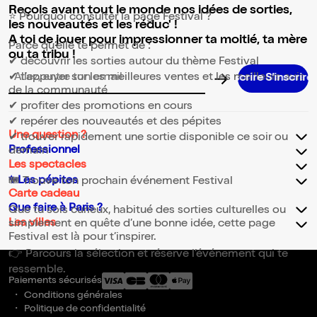
Reçois avant tout le monde nos idées de sorties,
⭐ Pourquoi consulter la page Festival ?
les nouveautés et les réduc' !
A toi de jouer pour impressionner ta moitié, ta mère
Parce qu’elle te permet de :
ou ta tribu !
✔ découvrir les sorties autour du thème Festival
✔ t’appuyer sur les meilleures ventes et les meilleurs avis
Adresse email pour la newsletter
de la communauté
✔ profiter des promotions en cours
✔ repérer des nouveautés et des pépites
Une question ?
✔ trouver rapidement une sortie disponible ce soir ou
Professionnel
demain
Les spectacles
✨Les pépites
🎟️ Trouve ton prochain événement Festival
Carte cadeau
Que faire à Paris ?
Que tu sois curieux, habitué des sorties culturelles ou
Les villes
simplement en quête d’une bonne idée, cette page
Festival est là pour t’inspirer.
👉 Parcours la sélection et réserve l’événement qui te
ressemble.
Paiements sécurisés
Conditions générales
Politique de confidentialité