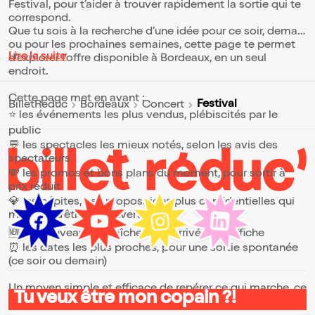
Festival, pour t’aider à trouver rapidement la sortie qui te
correspond.
Que tu sois à la recherche d’une idée pour ce soir, demain
ou pour les prochaines semaines, cette page te permet
Lire la suite
d’explorer l’offre disponible à Bordeaux, en un seul
endroit.
Cette page met en avant :
Festival
BilletReduc
Bordeaux
Concert
⭐ les événements les plus vendus, plébiscités par le
public
💬 les spectacles les mieux notés, selon les avis des
spectateurs
💸 les promos et bons plans du moment, pour sortir à
prix réduit
💎 les pépites, ces propositions plus confidentielles qui
méritent d’être découvertes
🆕 les nouveautés, fraîchement arrivées à l’affiche
⏰ les dates les plus proches, pour une sortie spontanée
(ce soir ou demain)
Un moyen simple et efficace de repérer ce qui marche, ce
Tu veux être mon copain ?!
qui plaît et ce qui vaut vraiment le coup.