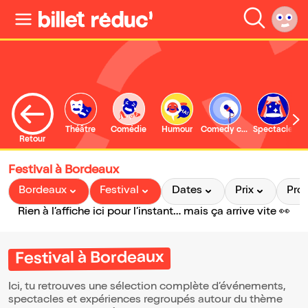
Théâtre
Comédie
Humour
Comedy club
Spectacle
Retour
Festival à Bordeaux
Bordeaux
Festival
Dates
Prix
Pro
Rien à l’affiche ici pour l’instant… mais ça arrive vite 👀
Festival à Bordeaux
Ici, tu retrouves une sélection complète d’événements,
spectacles et expériences regroupés autour du thème