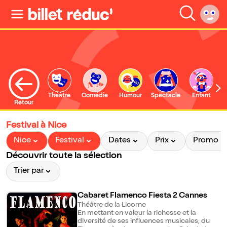
Théâtre
Comédie
Humour
Spectacle
Enfant
Retour
Festival à Nice
Nice
Festival
Dates
Prix
Promo
Découvrir toute la sélection
Trier par
Cabaret Flamenco Fiesta 2 Cannes
Théâtre de la Licorne
En mettant en valeur la richesse et la
diversité de ses influences musicales, du