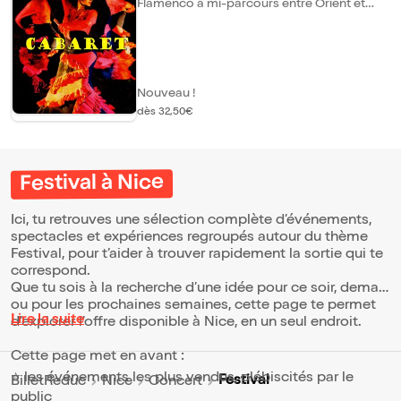
Flamenco à mi-parcours entre Orient et
Amérique Latine, entre les rythmes des
guitares et les mélodies vibrantes du
violon, ils puisent l'énergie, la force et la
sensualité nécessaires à l'explosion du
Flamenco. Ce subtil dosage entre passion
et sensualité sublime ce spectacle pour en
Nouveau !
faire un instant magique d'une rare beauté
dès 32,50€
propre aux nuits andalouses...
Festival à Nice
Ici, tu retrouves une sélection complète d’événements,
spectacles et expériences regroupés autour du thème
Festival, pour t’aider à trouver rapidement la sortie qui te
correspond.
Que tu sois à la recherche d’une idée pour ce soir, demain
ou pour les prochaines semaines, cette page te permet
Lire la suite
d’explorer l’offre disponible à Nice, en un seul endroit.
Cette page met en avant :
⭐ les événements les plus vendus, plébiscités par le
Festival
BilletReduc
Nice
Concert
public