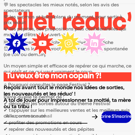
💬 les spectacles les mieux notés, selon les avis des
spectateurs
💸 les promos et bons plans du moment, pour sortir à
prix réduit
💎 les pépites, ces propositions plus confidentielles qui
méritent d’être découvertes
🆕 les nouveautés, fraîchement arrivées à l’affiche
⏰ les dates les plus proches, pour une sortie spontanée
(ce soir ou demain)
Un moyen simple et efficace de repérer ce qui marche, ce
qui plaît et ce qui vaut vraiment le coup.
Tu veux être mon copain ?!
⭐ Pourquoi consulter la page Festival ?
Reçois avant tout le monde nos idées de sorties,
les nouveautés et les réduc' !
Parce qu’elle te permet de :
A toi de jouer pour impressionner ta moitié, ta mère
✔ découvrir les sorties autour du thème Festival
ou ta tribu !
✔ t’appuyer sur les meilleures ventes et les meilleurs avis
de la communauté
Adresse email pour la newsletter
✔ profiter des promotions en cours
✔ repérer des nouveautés et des pépites