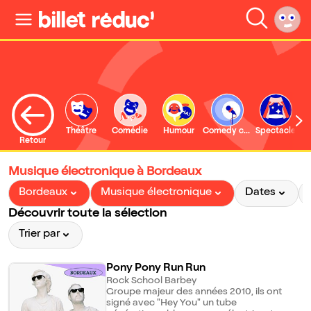
Théâtre
Comédie
Humour
Comedy club
Spectacle
Retour
Musique électronique à Bordeaux
Bordeaux
Musique électronique
Dates
Découvrir toute la sélection
Trier par
Pony Pony Run Run
Rock School Barbey
Groupe majeur des années 2010, ils ont
signé avec "Hey You" un tube