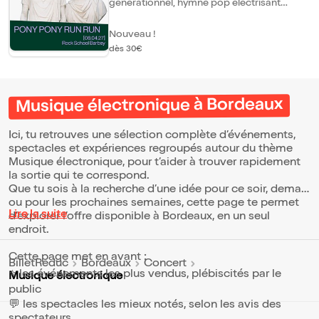
générationnel, hymne pop électrisant
devenu culte et véritable bande-son d'une
époque. Après dix ans d'absence, Pony
Nouveau !
Pony Run Run revient avec une énergie
folle. Plus qu'un simple comeback, le
dès 30€
groupe ouvre un nouveau chapitre :
nouveaux titres, hits emblématiques et un
tout nouveau show au final explosif, pensé
pour rallumer les foules. Pony Pony Run Run
Musique électronique à Bordeaux
retrouve la route des salles et festivals dès
cet automne, pour une tournée fleuve qui
n'a qu'un seul objectif : faire danser les
Ici, tu retrouves une sélection complète d’événements,
foules, avec l'un des retours les plus
spectacles et expériences regroupés autour du thème
attendus de la pop française.
Musique électronique, pour t’aider à trouver rapidement
la sortie qui te correspond.
Que tu sois à la recherche d’une idée pour ce soir, demain
ou pour les prochaines semaines, cette page te permet
Lire la suite
d’explorer l’offre disponible à Bordeaux, en un seul
endroit.
Cette page met en avant :
BilletReduc
Bordeaux
Concert
⭐ les événements les plus vendus, plébiscités par le
Musique électronique
public
💬 les spectacles les mieux notés, selon les avis des