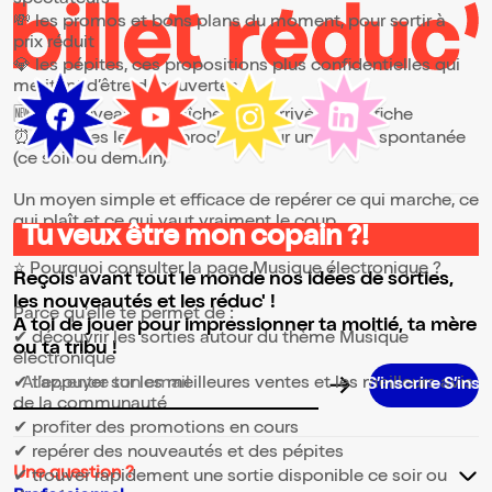
spectateurs
💸 les promos et bons plans du moment, pour sortir à
prix réduit
💎 les pépites, ces propositions plus confidentielles qui
méritent d’être découvertes
🆕 les nouveautés, fraîchement arrivées à l’affiche
⏰ les dates les plus proches, pour une sortie spontanée
(ce soir ou demain)
Un moyen simple et efficace de repérer ce qui marche, ce
qui plaît et ce qui vaut vraiment le coup.
Tu veux être mon copain ?!
⭐ Pourquoi consulter la page Musique électronique ?
Reçois avant tout le monde nos idées de sorties,
les nouveautés et les réduc' !
Parce qu’elle te permet de :
A toi de jouer pour impressionner ta moitié, ta mère
✔ découvrir les sorties autour du thème Musique
ou ta tribu !
électronique
✔ t’appuyer sur les meilleures ventes et les meilleurs avis
Adresse email pour la newsletter
de la communauté
✔ profiter des promotions en cours
✔ repérer des nouveautés et des pépites
Une question ?
✔ trouver rapidement une sortie disponible ce soir ou