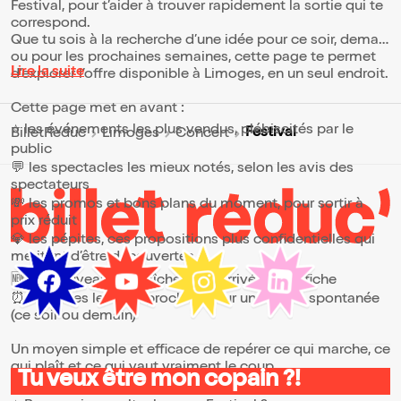
Festival, pour t’aider à trouver rapidement la sortie qui te
correspond.
Que tu sois à la recherche d’une idée pour ce soir, demain
ou pour les prochaines semaines, cette page te permet
Lire la suite
d’explorer l’offre disponible à Limoges, en un seul endroit.
Cette page met en avant :
⭐ les événements les plus vendus, plébiscités par le
Festival
BilletReduc
Limoges
Concert
public
💬 les spectacles les mieux notés, selon les avis des
spectateurs
💸 les promos et bons plans du moment, pour sortir à
prix réduit
💎 les pépites, ces propositions plus confidentielles qui
méritent d’être découvertes
🆕 les nouveautés, fraîchement arrivées à l’affiche
⏰ les dates les plus proches, pour une sortie spontanée
(ce soir ou demain)
Un moyen simple et efficace de repérer ce qui marche, ce
qui plaît et ce qui vaut vraiment le coup.
Tu veux être mon copain ?!