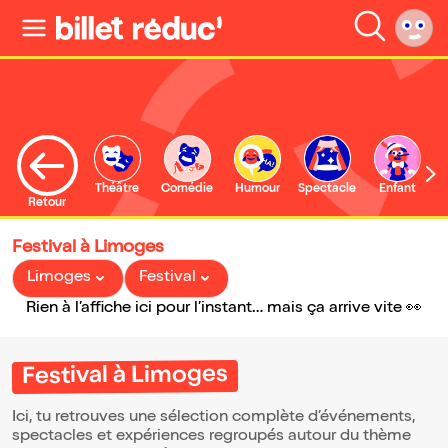
Théâtre
Comédie
Humour
Spectacle
Enfant
Retour
Festival à Limoges
Limoges
Festival
Rien à l’affiche ici pour l’instant… mais ça arrive vite 👀
Festival à Limoges
Ici, tu retrouves une sélection complète d’événements,
spectacles et expériences regroupés autour du thème