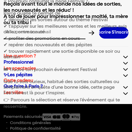
⭐ Pourquoi consulter la page Festival ?
Reçois avant tout le monde nos idées de sorties,
les nouveautés et les réduc' !
Parce qu’elle te permet de :
A toi de jouer pour impressionner ta moitié, ta mère
✔ découvrir les sorties autour du thème Festival
ou ta tribu !
✔ t’appuyer sur les meilleures ventes et les meilleurs avis
de la communauté
Adresse email pour la newsletter
✔ profiter des promotions en cours
✔ repérer des nouveautés et des pépites
✔ trouver rapidement une sortie disponible ce soir ou
Une question ?
demain
Professionnel
Les spectacles
🎟️ Trouve ton prochain événement Festival
✨Les pépites
Carte cadeau
Que tu sois curieux, habitué des sorties culturelles ou
Que faire à Paris ?
simplement en quête d’une bonne idée, cette page
Les villes
Festival est là pour t’inspirer.
👉 Parcours la sélection et réserve l’événement qui te
ressemble.
Paiements sécurisés
Conditions générales
Politique de confidentialité