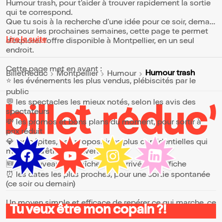
Humour trash, pour t’aider à trouver rapidement la sortie
qui te correspond.
Que tu sois à la recherche d’une idée pour ce soir, demain
ou pour les prochaines semaines, cette page te permet
Lire la suite
d’explorer l’offre disponible à Montpellier, en un seul
endroit.
Cette page met en avant :
Humour trash
BilletReduc
Montpellier
Humour
⭐ les événements les plus vendus, plébiscités par le
public
💬 les spectacles les mieux notés, selon les avis des
spectateurs
💸 les promos et bons plans du moment, pour sortir à
prix réduit
💎 les pépites, ces propositions plus confidentielles qui
méritent d’être découvertes
🆕 les nouveautés, fraîchement arrivées à l’affiche
⏰ les dates les plus proches, pour une sortie spontanée
(ce soir ou demain)
Un moyen simple et efficace de repérer ce qui marche, ce
Tu veux être mon copain ?!
qui plaît et ce qui vaut vraiment le coup.