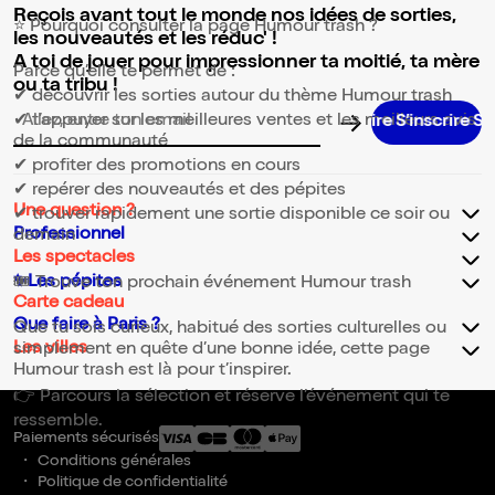
Reçois avant tout le monde nos idées de sorties,
⭐ Pourquoi consulter la page Humour trash ?
les nouveautés et les réduc' !
A toi de jouer pour impressionner ta moitié, ta mère
Parce qu’elle te permet de :
ou ta tribu !
✔ découvrir les sorties autour du thème Humour trash
✔ t’appuyer sur les meilleures ventes et les meilleurs avis
Adresse email pour la newsletter
de la communauté
✔ profiter des promotions en cours
✔ repérer des nouveautés et des pépites
Une question ?
✔ trouver rapidement une sortie disponible ce soir ou
Professionnel
demain
Les spectacles
✨Les pépites
🎟️ Trouve ton prochain événement Humour trash
Carte cadeau
Que faire à Paris ?
Que tu sois curieux, habitué des sorties culturelles ou
Les villes
simplement en quête d’une bonne idée, cette page
Humour trash est là pour t’inspirer.
👉 Parcours la sélection et réserve l’événement qui te
ressemble.
Paiements sécurisés
Conditions générales
Politique de confidentialité