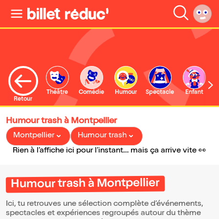
Théâtre
Comédie
Humour
Spectacle
Enfant
Retour
Humour trash à Montpellier
Montpellier
Humour trash
Rien à l’affiche ici pour l’instant… mais ça arrive vite 👀
Humour trash à Montpellier
Ici, tu retrouves une sélection complète d’événements,
spectacles et expériences regroupés autour du thème