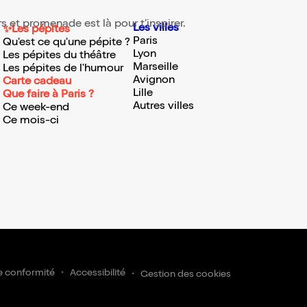
s et promenade est là pour t’inspirer.
Les villes
✨Les pépites
Paris
Qu'est ce qu'une pépite ?
Lyon
Les pépites du théâtre
Marseille
Les pépites de l'humour
Avignon
Carte cadeau
Lille
Que faire à Paris ?
Autres villes
Ce week-end
Ce mois-ci
scrire
e conformité
Accessibilité
Gestion des cookies