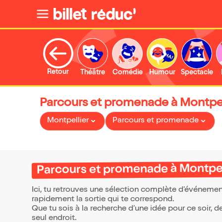
Retour
Théâtre
Comédie
Humour
Spectacle
Parcours et promenade à Montpel
Montpellier
Parcours et promenade
Parcours et promenade à Montpel
Ici, tu retrouves une sélection complète d’événemen
rapidement la sortie qui te correspond.
Que tu sois à la recherche d’une idée pour ce soir, 
seul endroit.