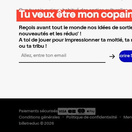
Que tu sois curieux, habitué des sorties culturelles
Tu veux être mon copain
👉 Parcours la sélection et réserve l’événement qui 
Reçois avant tout le monde nos idées de sortie
nouveautés et les réduc' !
A toi de jouer pour impressionner ta moitié, ta
ou ta tribu !
Adresse email pour la newsletter
Paiements sécurisés
Conditions générales
Politique de confidentialité
Ment
billetreduc © 2026