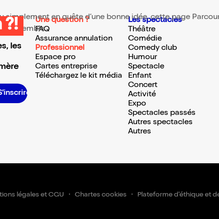
 ou simplement en quête d’une bonne idée, cette page Parcour
Une question ?
Les spectacles
 ?!
te ressemble.
FAQ
Théâtre
Assurance annulation
Comédie
s, les
Professionnel
Comedy club
Espace pro
Humour
 mère
Cartes entreprise
Spectacle
Téléchargez le kit média
Enfant
Concert
S’inscrire S’inscrire S’inscrire S’inscrire S’inscrire S’inscrire S’inscrire S’inscrire S’inscrire S’inscrire S’inscrire S’in
Activité
Expo
Spectacles passés
Autres spectacles
Autres
ions légales et CGU
Chartes cookies
Plateforme d'éthique et d