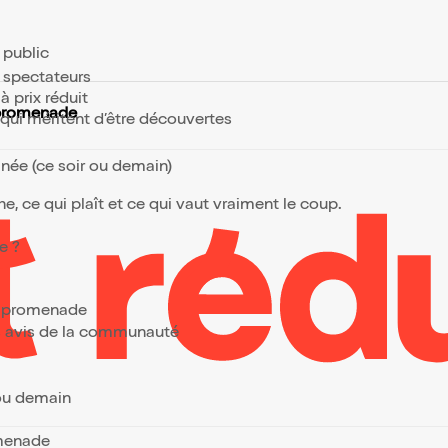
e public
s spectateurs
à prix réduit
 promenade
s qui méritent d’être découvertes
anée (ce soir ou demain)
, ce qui plaît et ce qui vaut vraiment le coup.
de ?
et promenade
urs avis de la communauté
 ou demain
omenade