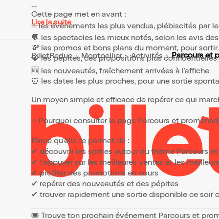
Cette page met en avant :
Lire la suite
⭐ les événements les plus vendus, plébiscités par l
💬 les spectacles les mieux notés, selon les avis de
💸 les promos et bons plans du moment, pour sortir 
Parcours et
BilletReduc
Montpellier
Activités
💎 les pépites, ces propositions plus confidentielle
🆕 les nouveautés, fraîchement arrivées à l’affiche
⏰ les dates les plus proches, pour une sortie spont
Un moyen simple et efficace de repérer ce qui marche
⭐ Pourquoi consulter la page Parcours et promena
Parce qu’elle te permet de :
✔ découvrir les sorties autour du thème Parcours 
✔ t’appuyer sur les meilleures ventes et les meille
✔ profiter des promotions en cours
✔ repérer des nouveautés et des pépites
✔ trouver rapidement une sortie disponible ce soir
🎟️ Trouve ton prochain événement Parcours et pr