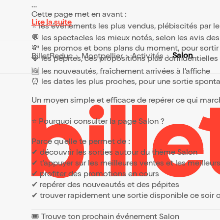
Cette page met en avant :
Lire la suite
⭐ les événements les plus vendus, plébiscités par l
💬 les spectacles les mieux notés, selon les avis de
💸 les promos et bons plans du moment, pour sortir 
Salon
BilletReduc
Montpellier
Activités
💎 les pépites, ces propositions plus confidentielle
🆕 les nouveautés, fraîchement arrivées à l’affiche
⏰ les dates les plus proches, pour une sortie spont
Un moyen simple et efficace de repérer ce qui marche
⭐ Pourquoi consulter la page Salon ?
Parce qu’elle te permet de :
✔ découvrir les sorties autour du thème Salon
✔ t’appuyer sur les meilleures ventes et les meille
✔ profiter des promotions en cours
✔ repérer des nouveautés et des pépites
✔ trouver rapidement une sortie disponible ce soir
🎟️ Trouve ton prochain événement Salon