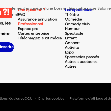
 ou simplement en quête d’une bonne idée, cette page Salon est
Une question ?
Les spectacles
 ?!
te ressemble.
FAQ
Théâtre
Assurance annulation
Comédie
s, les
Professionnel
Comedy club
Espace pro
Humour
 mère
Cartes entreprise
Spectacle
Téléchargez le kit média
Enfant
Concert
S’inscrire S’inscrire S’inscrire S’inscrire S’inscrire S’inscrire S’inscrire S’inscrire S’inscrire S’inscrire S’inscrire S’inscr
Activité
Expo
Spectacles passés
Autres spectacles
Autres
ions légales et CGU
Chartes cookies
Plateforme d'éthique et d