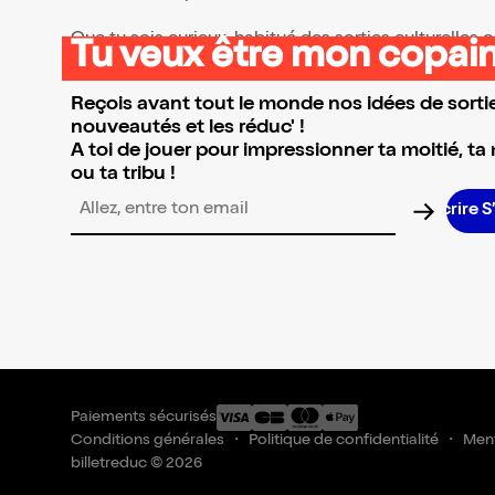
Que tu sois curieux, habitué des sorties culturelles
Tu veux être mon copain
👉 Parcours la sélection et réserve l’événement qui 
Reçois avant tout le monde nos idées de sortie
nouveautés et les réduc' !
A toi de jouer pour impressionner ta moitié, ta
ou ta tribu !
Adresse email pour la newsletter
Paiements sécurisés
Conditions générales
Politique de confidentialité
Ment
billetreduc © 2026