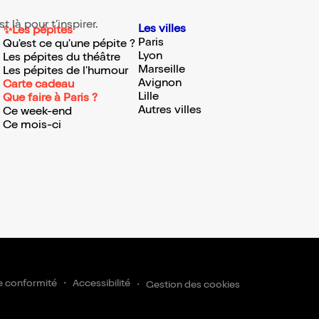
 là pour t’inspirer.
Les villes
✨Les pépites
Paris
Qu'est ce qu'une pépite ?
Lyon
Les pépites du théâtre
Marseille
Les pépites de l'humour
Avignon
Carte cadeau
Lille
Que faire à Paris ?
Autres villes
Ce week-end
Ce mois-ci
ire
e conformité
Accessibilité
Gestion des cookies