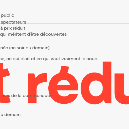
e public
s spectateurs
à prix réduit
s qui méritent d’être découvertes
anée (ce soir ou demain)
, ce qui plaît et ce qui vaut vraiment le coup.
urs avis de la communauté
 ou demain