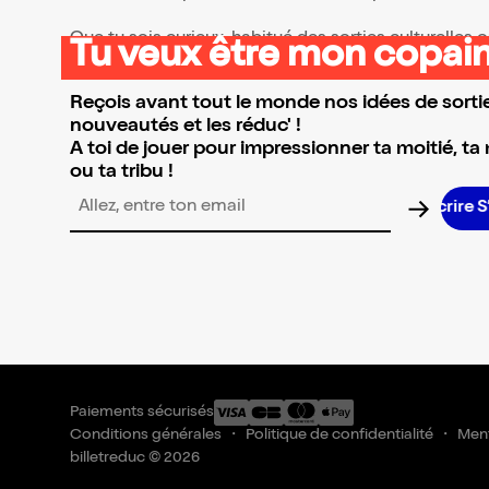
Que tu sois curieux, habitué des sorties culturelles
Tu veux être mon copain
👉 Parcours la sélection et réserve l’événement qui 
Reçois avant tout le monde nos idées de sortie
nouveautés et les réduc' !
A toi de jouer pour impressionner ta moitié, ta
ou ta tribu !
Adresse email pour la newsletter
Paiements sécurisés
Conditions générales
Politique de confidentialité
Ment
billetreduc © 2026