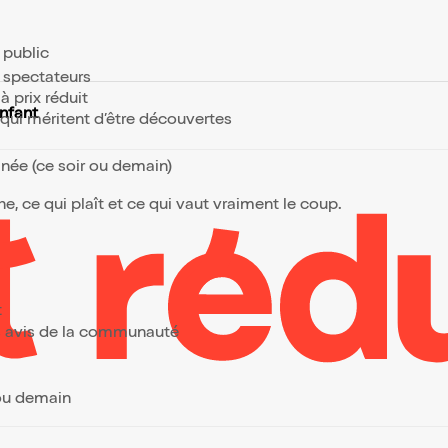
e public
s spectateurs
à prix réduit
nfant
s qui méritent d’être découvertes
anée (ce soir ou demain)
, ce qui plaît et ce qui vaut vraiment le coup.
t
urs avis de la communauté
 ou demain