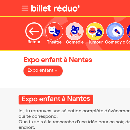
Retour
Théâtre
Comédie
Humour
Comedy clu
S
Expo enfant à Nantes
Expo enfant
Expo enfant à Nantes
Ici, tu retrouves une sélection complète d’événemen
qui te correspond.
Que tu sois à la recherche d’une idée pour ce soir, 
endroit.