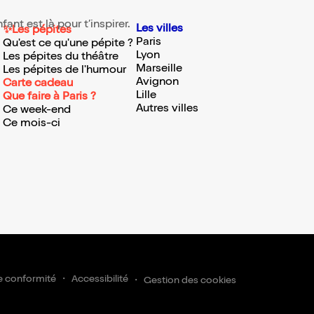
ant est là pour t’inspirer.
Les villes
✨Les pépites
Paris
Qu'est ce qu'une pépite ?
Lyon
Les pépites du théâtre
Marseille
Les pépites de l'humour
Avignon
Carte cadeau
Lille
Que faire à Paris ?
Autres villes
Ce week-end
Ce mois-ci
ire
e conformité
Accessibilité
Gestion des cookies