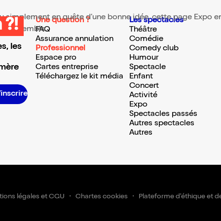
 ou simplement en quête d’une bonne idée, cette page Expo enf
Une question ?
Les spectacles
 ?!
te ressemble.
FAQ
Théâtre
Assurance annulation
Comédie
s, les
Professionnel
Comedy club
Espace pro
Humour
 mère
Cartes entreprise
Spectacle
Téléchargez le kit média
Enfant
Concert
S’inscrire S’inscrire S’inscrire S’inscrire S’inscrire S’inscrire S’inscrire S’inscrire S’inscrire S’inscrire S’inscrire S’inscr
Activité
Expo
Spectacles passés
Autres spectacles
Autres
ions légales et CGU
Chartes cookies
Plateforme d'éthique et d