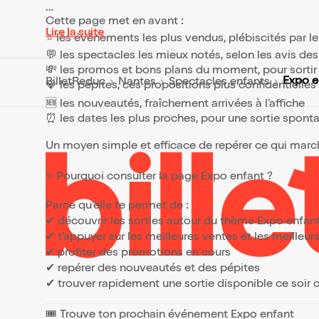
Cette page met en avant :
Lire la suite
⭐ les événements les plus vendus, plébiscités par l
💬 les spectacles les mieux notés, selon les avis de
💸 les promos et bons plans du moment, pour sortir 
Expo e
BilletReduc
Nantes
Spectacles enfants
💎 les pépites, ces propositions plus confidentielle
🆕 les nouveautés, fraîchement arrivées à l’affiche
⏰ les dates les plus proches, pour une sortie spont
Un moyen simple et efficace de repérer ce qui marche
⭐ Pourquoi consulter la page Expo enfant ?
Parce qu’elle te permet de :
✔ découvrir les sorties autour du thème Expo enfan
✔ t’appuyer sur les meilleures ventes et les meille
✔ profiter des promotions en cours
✔ repérer des nouveautés et des pépites
✔ trouver rapidement une sortie disponible ce soir
🎟️ Trouve ton prochain événement Expo enfant