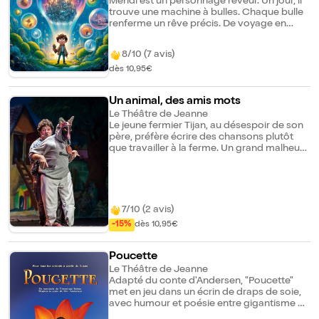
Mehdi est un personnage rêveur. Un jour, il
trouve une machine à bulles. Chaque bulle
renferme un rêve précis. De voyage en
voyage, va-t-il trouver son rêve idéal ?
8/10 (7 avis)
dès 10,95€
Un animal, des amis mots
Le Théâtre de Jeanne
Le jeune fermier Tijan, au désespoir de son
père, préfère écrire des chansons plutôt
que travailler à la ferme. Un grand malheur
va s'abattre sur la ferme : la sécheresse !
Tijan va mobiliser tous ses amis les animaux
pour lutter contre la sécheresse dans un
show enchaînant chanson sur chanson
avec chaque fois la surprise de découvrir
7/10 (2 avis)
un nouveau type de musique. Place aux
-15%
dès 10,95€
cochons rock'n'roll, au renard rappeur, au
chien reggae, à la vache tango, aux poules
bavaroises, à l'âne country, pour ne citer
Poucette
qu'eux dans cet enchantement au rythme
Le Théâtre de Jeanne
entraînant. Originalité de taille : tous les
Adapté du conte d'Andersen, "Poucette"
animaux de la ferme sont faits à partir
met en jeu dans un écrin de draps de soie,
d'objets de récupération. Alors, venez voir
avec humour et poésie entre gigantisme et
les drôles de têtes de ces vaches, cochons,
miniature, les aventures d'une toute petite