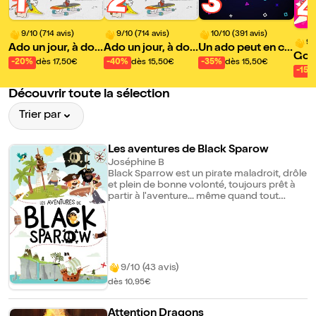
2
3
1
9/10 (714 avis)
9/10 (714 avis)
10/10 (391 avis)
9/
Ado un jour, à dos
Ado un jour, à dos
Un ado peut en ca
Gour
toujours !
toujours !
cher un autre
-20%
dès 17,50€
-40%
dès 15,50€
-35%
dès 15,50€
e Pr
-15%
y Bu
Découvrir toute la sélection
Trier par
Les aventures de Black Sparow
Joséphine B
Black Sparrow est un pirate maladroit, drôle
et plein de bonne volonté, toujours prêt à
partir à l'aventure... même quand tout
dérape. Au fil de ses péripéties, il traverse
des histoires pleines de rebondissements,
d'humour et de petites leçons de vie. Les
aventures de Black Sparrow est un
spectacle familial rythmé, accessible dès 3
ans, qui mêle imagination, rire et esprit
9/10 (43 avis)
d'aventure. Une sortie idéale pour les
dès 10,95€
enfants qui aiment les pirates, les surprises
et les personnages farfelus.
Attention Dragons