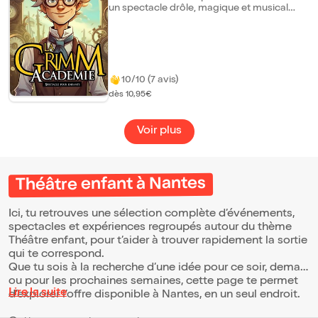
onirique et ludique.
un spectacle drôle, magique et musical
pour toute la famille. Bienvenue dans une
école pas tout à fait comme les autres, où
l'on étudie le superflu, l'extraordinaire, les
créatures magiques et les sorcières. Sur
scène, le professeur Hansel Grimm,
interprété par Guillaume Haubois, revisite
10/10 (7 avis)
les contes de notre enfance sous forme de
dès 10,95€
leçons pleines d'humour et de chansons.
Mais à la Grimm Académie, rien ne se passe
jamais comme prévu... Très vite, le danger
Voir plus
et l'aventure s'invitent, réveillant le héros
qui sommeille en chacun de nous. Un
spectacle familial rythmé, drôle et
fantastique, pour faire découvrir les contes
autrement aux enfants comme aux adultes.
Théâtre enfant à Nantes
Ici, tu retrouves une sélection complète d’événements,
spectacles et expériences regroupés autour du thème
Théâtre enfant, pour t’aider à trouver rapidement la sortie
qui te correspond.
Que tu sois à la recherche d’une idée pour ce soir, demain
ou pour les prochaines semaines, cette page te permet
Lire la suite
d’explorer l’offre disponible à Nantes, en un seul endroit.