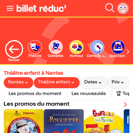
Théâtre
Comédie
Humour
Comedy club
Spectacle
Retour
Théâtre enfant à Nantes
Nantes
Théâtre enfant
Dates
Prix
Les promos du moment
Les nouveautés
🏆 Top 
Les promos du moment