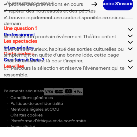
S’inscrire S’inscrire S’inscrire S’inscrire S’ins
✔ profiter des promotions en cours
Adresse email pour la newsletter
✔ repérer des nouveautés et des pépites
✔ trouver rapidement une sortie disponible ce soir ou
demain
Une question ?
Professionnel
🎟️ Trouve ton prochain événement Théâtre enfant
Les spectacles
✨Les pépites
Que tu sois curieux, habitué des sorties culturelles ou
Carte cadeau
simplement en quête d’une bonne idée, cette page
Que faire à Paris ?
Théâtre enfant est là pour t’inspirer.
Les villes
👉 Parcours la sélection et réserve l’événement qui te
ressemble.
Paiements sécurisés
Conditions générales
Politique de confidentialité
Mentions légales et CGU
Chartes cookies
Plateforme d'éthique et de conformité
Accessibilité
Gestion des cookies