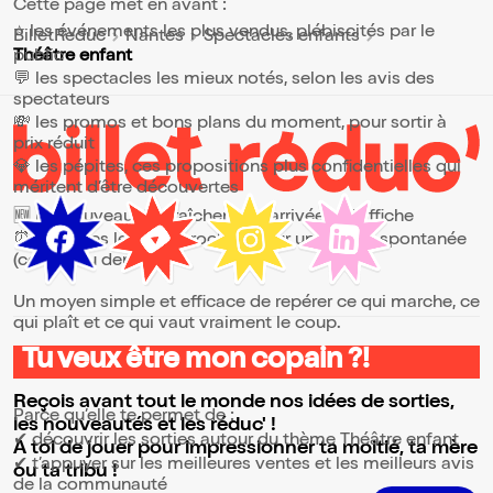
Cette page met en avant :
⭐ les événements les plus vendus, plébiscités par le
BilletReduc
Nantes
Spectacles enfants
public
Théâtre enfant
💬 les spectacles les mieux notés, selon les avis des
spectateurs
💸 les promos et bons plans du moment, pour sortir à
prix réduit
💎 les pépites, ces propositions plus confidentielles qui
méritent d’être découvertes
🆕 les nouveautés, fraîchement arrivées à l’affiche
⏰ les dates les plus proches, pour une sortie spontanée
(ce soir ou demain)
Un moyen simple et efficace de repérer ce qui marche, ce
qui plaît et ce qui vaut vraiment le coup.
Tu veux être mon copain ?!
⭐ Pourquoi consulter la page Théâtre enfant ?
Reçois avant tout le monde nos idées de sorties,
Parce qu’elle te permet de :
les nouveautés et les réduc' !
✔ découvrir les sorties autour du thème Théâtre enfant
A toi de jouer pour impressionner ta moitié, ta mère
✔ t’appuyer sur les meilleures ventes et les meilleurs avis
ou ta tribu !
de la communauté